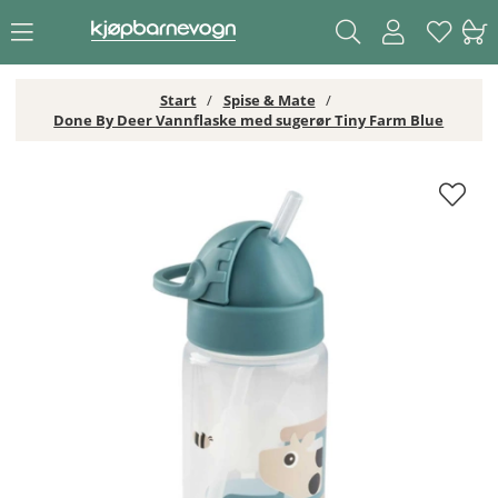
Start
Spise & Mate
Done By Deer Vannflaske med sugerør Tiny Farm Blue
Done By Deer Vannflaske med sugerør Tiny Farm Blue