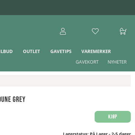
ILBUD
OUTLET
GAVETIPS
VAREMERKER
GAVEKORT
NYHETER
Dune Grey
Kjøp
Lagerstatus:
På Lager - 2-5 dager