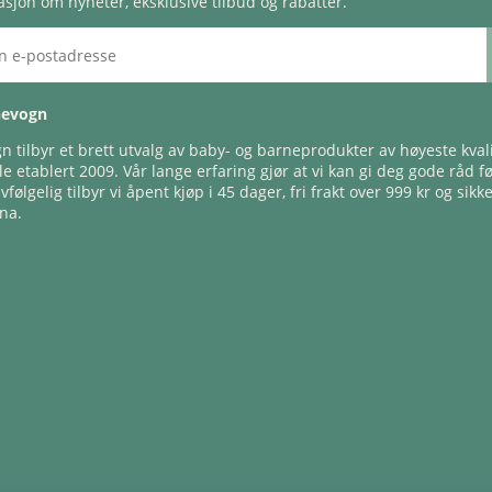
sjon om nyheter, eksklusive tilbud og rabatter.
nevogn
 tilbyr et brett utvalg av baby- og barneprodukter av høyeste kvali
e etablert 2009. Vår lange erfaring gjør at vi kan gi deg gode råd f
lvfølgelig tilbyr vi åpent kjøp i 45 dager, fri frakt over 999 kr og sikk
na.