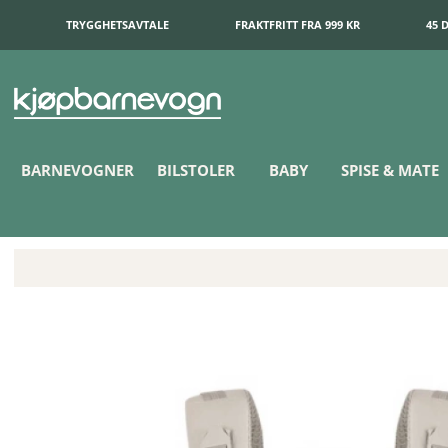
TRYGGHETSAVTALE
FRAKTFRITT FRA 999 KR
45 
BARNEVOGNER
BILSTOLER
BABY
SPISE & MATE
Cybex Amya Bæresele Dune Grey