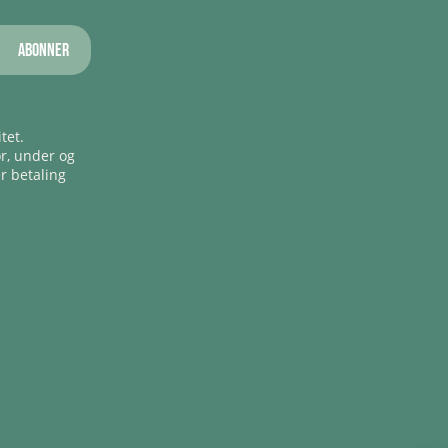
Abonner
tet.
ør, under og
er betaling