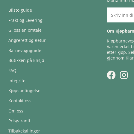
Motta informa
Bilstolguide
Frakt og Levering
Gi oss en omtale
Om Kjøpbar
Angrerett og Retur
Kjøpbarnevogn
Varemerket bl
Barnevognguide
etter kjøp. Se
gjennom Klar
Butikken på Ensjø
FAQ
Integritet
Kjøpsbetingelser
Kontakt oss
Om oss
Prisgaranti
Tilbakekallinger