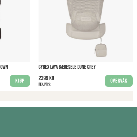
ROWN
CYBEX LAYA BÆRESELE DUNE GREY
2399 kr
Kjøp
Overvåk
Rek. pris: