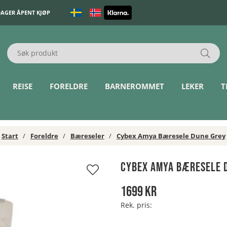
DAGER ÅPENT KJØP
REISE
FORELDRE
BARNEROMMET
LEKER
T
Start
Foreldre
Bæreseler
Cybex Amya Bæresele Dune Grey
Cybex Amya Bæresele 
1699
kr
Rek. pris: