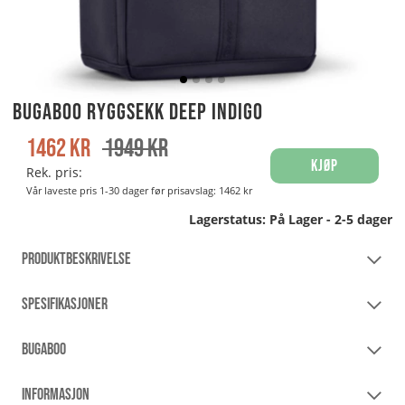
Bugaboo Ryggsekk Deep Indigo
1462
kr
1949
kr
Kjøp
Rek. pris:
Vår laveste pris 1-30 dager før prisavslag:
1462 kr
Lagerstatus:
På Lager - 2-5 dager
PRODUKTBESKRIVELSE
SPESIFIKASJONER
BUGABOO
INFORMASJON