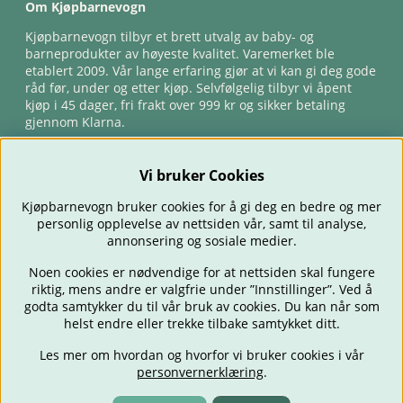
Om Kjøpbarnevogn
Kjøpbarnevogn tilbyr et brett utvalg av baby- og
barneprodukter av høyeste kvalitet. Varemerket ble
etablert 2009. Vår lange erfaring gjør at vi kan gi deg gode
råd før, under og etter kjøp. Selvfølgelig tilbyr vi åpent
kjøp i 45 dager, fri frakt over 999 kr og sikker betaling
gjennom Klarna.
Vi bruker Cookies
Kjøpbarnevogn bruker cookies for å gi deg en bedre og mer
personlig opplevelse av nettsiden vår, samt til analyse,
annonsering og sosiale medier.
Noen cookies er nødvendige for at nettsiden skal fungere
riktig, mens andre er valgfrie under ”Innstillinger”. Ved å
BARNEVOGNER
BILSTOLER
BABY
SPISE & MATE
REISE
godta samtykker du til vår bruk av cookies. Du kan når som
FORELDRE
BARNEROMMET
LEKER
TILBUD
OUTLET
helst endre eller trekke tilbake samtykket ditt.
GAVETIPS
Les mer om hvordan og hvorfor vi bruker cookies i vår
personvernerklæring
.