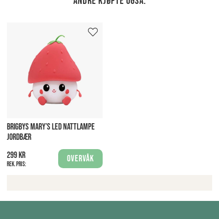
Andre kjøpte også:
BRIGBYS MARY’S LED NATTLAMPE
JORDBÆR
299 kr
Overvåk
Rek. pris: