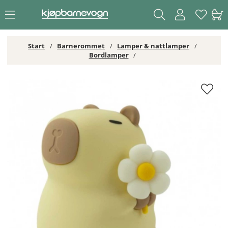
Start
Barnerommet
Lamper & nattlamper
Bordlamper
Brigbys Mary’s LED Nattlampe Kapybara Florist