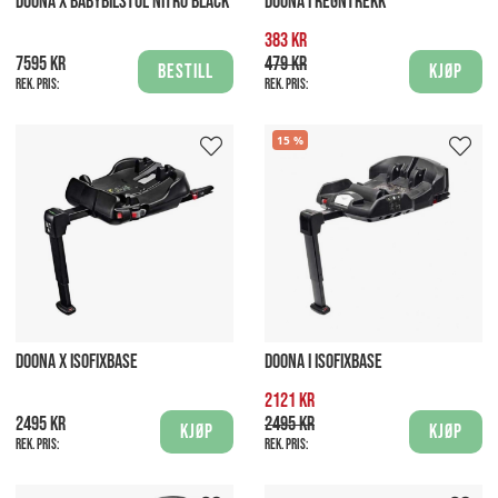
DOONA X BABYBILSTOL NITRO BLACK
DOONA I REGNTREKK
383 kr
7595 kr
479 kr
Bestill
Kjøp
Rek. pris:
Rek. pris:
15
DOONA X ISOFIXBASE
DOONA I ISOFIXBASE
2121 kr
2495 kr
2495 kr
Kjøp
Kjøp
Rek. pris:
Rek. pris: