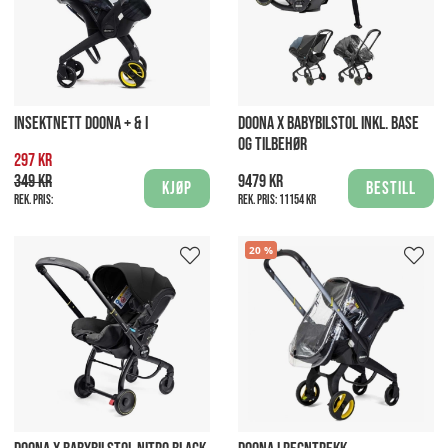
INSEKTNETT DOONA + & I
DOONA X BABYBILSTOL INKL. BASE
OG TILBEHØR
297 kr
349 kr
9479 kr
Kjøp
Bestill
Rek. pris:
Rek. pris:
11154 kr
20