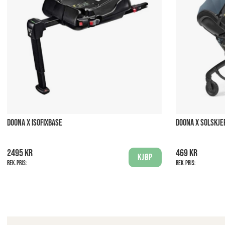
DOONA X ISOFIXBASE
DOONA X SOLSKJ
2495 kr
469 kr
Kjøp
Rek. pris:
Rek. pris: