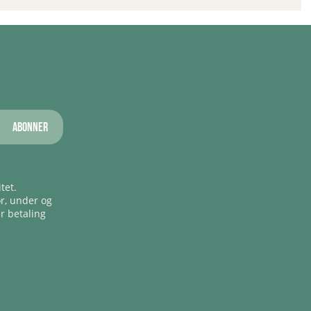
Abonner
tet.
ør, under og
er betaling