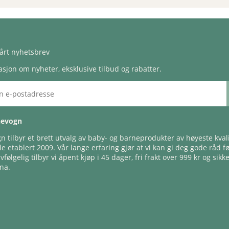
årt nyhetsbrev
sjon om nyheter, eksklusive tilbud og rabatter.
nevogn
 tilbyr et brett utvalg av baby- og barneprodukter av høyeste kvali
e etablert 2009. Vår lange erfaring gjør at vi kan gi deg gode råd f
lvfølgelig tilbyr vi åpent kjøp i 45 dager, fri frakt over 999 kr og sikk
na.