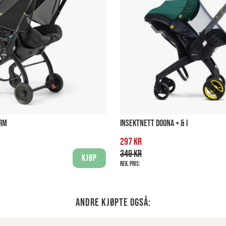
ERM
INSEKTNETT DOONA + & I
297 kr
349 kr
Kjøp
Rek. pris:
Andre kjøpte også: