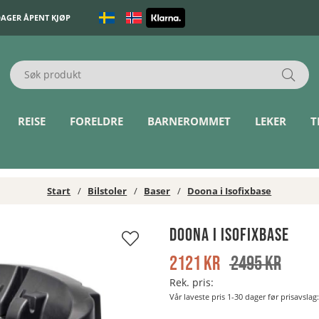
DAGER ÅPENT KJØP
REISE
FORELDRE
BARNEROMMET
LEKER
T
Start
Bilstoler
Baser
Doona i Isofixbase
Doona i Isofixbase
2121
kr
2495
kr
Rek. pris:
Vår laveste pris 1-30 dager før prisavslag