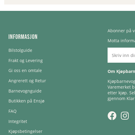
Abonner på v
Informasjon
Motta informa
Bilstolguide
Frakt og Levering
Gi oss en omtale
Om Kjøpbar
Angrerett og Retur
Kjøpbarnevogn
Varemerket bl
Barnevognguide
etter kjøp. Se
gjennom Klar
Butikken på Ensjø
FAQ
Integritet
Kjøpsbetingelser