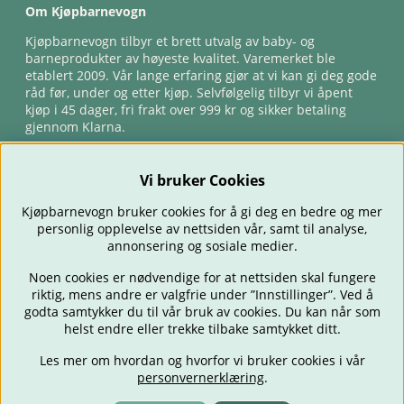
Om Kjøpbarnevogn
Kjøpbarnevogn tilbyr et brett utvalg av baby- og
barneprodukter av høyeste kvalitet. Varemerket ble
etablert 2009. Vår lange erfaring gjør at vi kan gi deg gode
råd før, under og etter kjøp. Selvfølgelig tilbyr vi åpent
kjøp i 45 dager, fri frakt over 999 kr og sikker betaling
gjennom Klarna.
Vi bruker Cookies
Kjøpbarnevogn bruker cookies for å gi deg en bedre og mer
personlig opplevelse av nettsiden vår, samt til analyse,
annonsering og sosiale medier.
Noen cookies er nødvendige for at nettsiden skal fungere
riktig, mens andre er valgfrie under ”Innstillinger”. Ved å
BARNEVOGNER
BILSTOLER
BABY
SPISE & MATE
REISE
godta samtykker du til vår bruk av cookies. Du kan når som
FORELDRE
BARNEROMMET
LEKER
TILBUD
OUTLET
helst endre eller trekke tilbake samtykket ditt.
GAVETIPS
Les mer om hvordan og hvorfor vi bruker cookies i vår
personvernerklæring
.