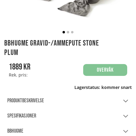
Bbhugme Gravid-/Ammepute Stone
Plum
1889
kr
Overvåk
Rek. pris:
Lagerstatus:
kommer snart
PRODUKTBESKRIVELSE
SPESIFIKASJONER
BBHUGME