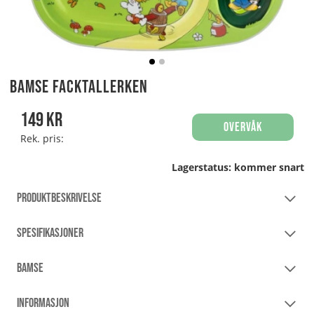
Bamse Facktallerken
149
kr
Overvåk
Rek. pris:
Lagerstatus:
kommer snart
PRODUKTBESKRIVELSE
SPESIFIKASJONER
BAMSE
INFORMASJON