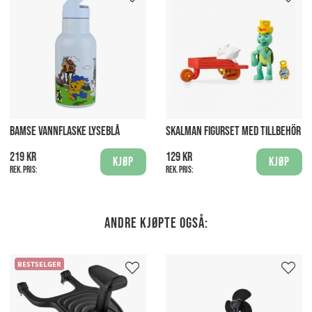
BAMSE VANNFLASKE LYSEBLÅ
SKALMAN FIGURSET MED TILLBEHÖR
219 kr
129 kr
Kjøp
Kjøp
Rek. pris:
Rek. pris:
Andre kjøpte også:
BESTSELGER