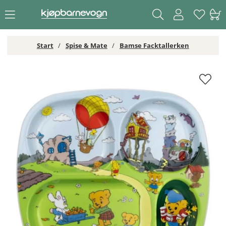
Start
Spise & Mate
Bamse Facktallerken
Bamse Facktallerken