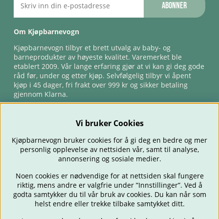
Abonner
Om Kjøpbarnevogn
Kjøpbarnevogn tilbyr et brett utvalg av baby- og
barneprodukter av høyeste kvalitet. Varemerket ble
etablert 2009. Vår lange erfaring gjør at vi kan gi deg gode
råd før, under og etter kjøp. Selvfølgelig tilbyr vi åpent
kjøp i 45 dager, fri frakt over 999 kr og sikker betaling
gjennom Klarna.
Vi bruker Cookies
Kjøpbarnevogn bruker cookies for å gi deg en bedre og mer
personlig opplevelse av nettsiden vår, samt til analyse,
annonsering og sosiale medier.
Noen cookies er nødvendige for at nettsiden skal fungere
riktig, mens andre er valgfrie under ”Innstillinger”. Ved å
BARNEVOGNER
BILSTOLER
BABY
SPISE & MATE
REISE
godta samtykker du til vår bruk av cookies. Du kan når som
FORELDRE
BARNEROMMET
LEKER
TILBUD
OUTLET
helst endre eller trekke tilbake samtykket ditt.
GAVETIPS