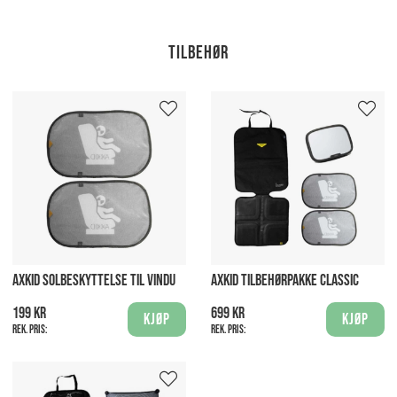
Tilbehør
AXKID SOLBESKYTTELSE TIL VINDU
AXKID TILBEHØRPAKKE CLASSIC
199 kr
699 kr
Kjøp
Kjøp
Rek. pris:
Rek. pris: