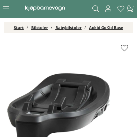
Start
Bilstoler
Babybilstoler
Axkid GoKid Base
Axkid GoKid Base