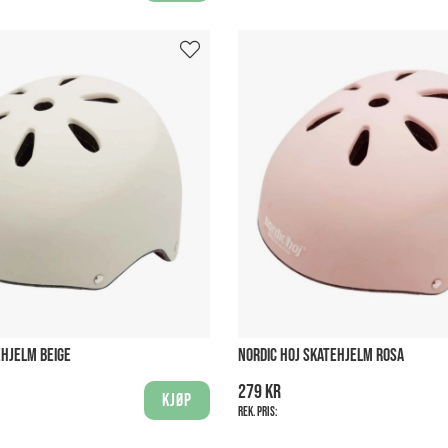
EHJELM BEIGE
NORDIC HOJ SKATEHJELM ROSA
279 kr
Kjøp
Rek. pris: