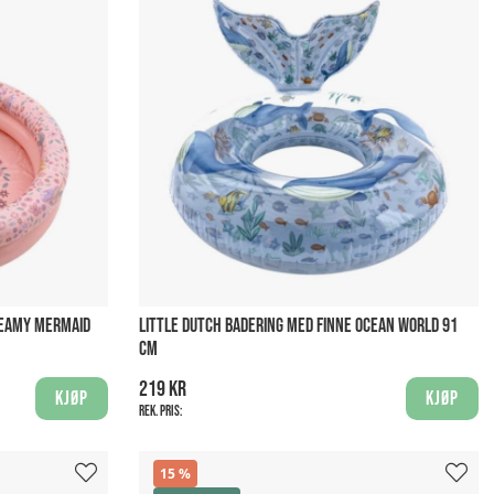
REAMY MERMAID
LITTLE DUTCH BADERING MED FINNE OCEAN WORLD 91
CM
219 kr
Kjøp
Kjøp
Rek. pris:
15