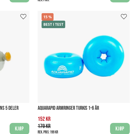
15
BEST I TEST
NS 5 DELER
AQUARAPID ARMRINGER TURKIS 1-6 ÅR
152 kr
179 kr
Kjøp
Kjøp
Rek. pris:
199 kr