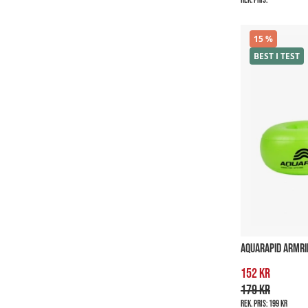
15
BEST I TEST
AQUARAPID ARMRI
152 kr
179 kr
Rek. pris:
199 kr