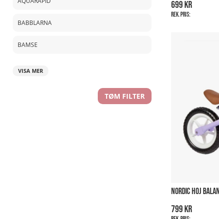
AQUARAPID
699 kr
Rek. pris:
BABBLARNA
BAMSE
VISA MER
TØM FILTER
NORDIC HOJ BALA
799 kr
Rek. pris: