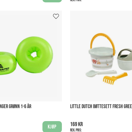
NGER GRØNN 1-6 ÅR
LITTLE DUTCH BØTTESETT FRESH GREE
169 kr
Kjøp
Rek. pris: