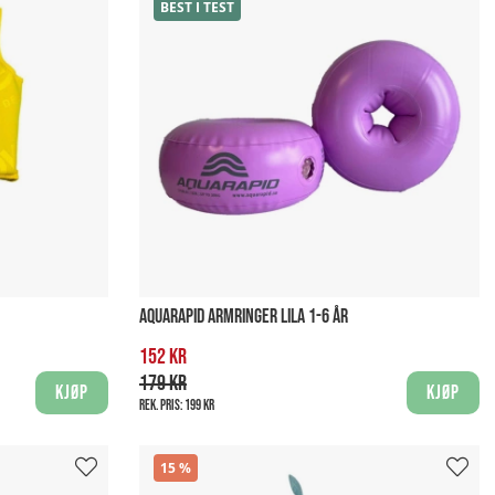
BEST I TEST
AQUARAPID ARMRINGER LILA 1-6 ÅR
152 kr
179 kr
Kjøp
Kjøp
Rek. pris:
199 kr
15