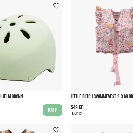
EHJELM GRØNN
LITTLE DUTCH SVØMMEVEST 2–3 ÅR D
549 kr
Kjøp
Rek. pris: