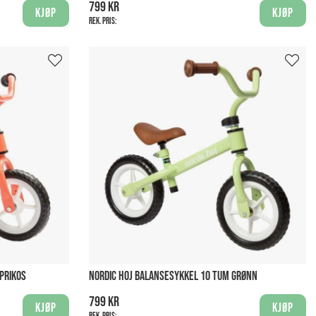
799 kr
Kjøp
Kjøp
Rek. pris:
PRIKOS
NORDIC HOJ BALANSESYKKEL 10 TUM GRØNN
799 kr
Kjøp
Kjøp
Rek. pris: