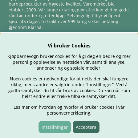
barneprodukter av høyeste kvalitet. Varemerket ble
etablert 2009. Vår lange erfaring gjør at vi kan gi deg gode
råd før, under og etter kjøp. Selvfølgelig tilbyr vi åpent
kjøp i 45 dager, fri frakt over 999 kr og sikker betaling
gjennom Klarna.
Vi bruker Cookies
Kjøpbarnevogn bruker cookies for å gi deg en bedre og mer
personlig opplevelse av nettsiden vår, samt til analyse,
annonsering og sosiale medier.
Noen cookies er nødvendige for at nettsiden skal fungere
riktig, mens andre er valgfrie under ”Innstillinger”. Ved å
BARNEVOGNER
BILSTOLER
BABY
SPISE & MATE
REISE
godta samtykker du til vår bruk av cookies. Du kan når som
FORELDRE
BARNEROMMET
LEKER
TILBUD
OUTLET
helst endre eller trekke tilbake samtykket ditt.
GAVETIPS
Les mer om hvordan og hvorfor vi bruker cookies i vår
personvernerklæring
.
Inställningar
Acceptera
Fraktfritt fra 999 kr