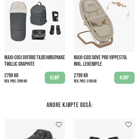
MAXI-COSI OXFORD TILBEHØRSPAKKE
MAXI-COSI DOVE PRO VIPPESTOL
TWILLIC GRAPHITE
INKL. LEKEBØYLE
2799 kr
2799 kr
Kjøp
Kjøp
Rek. pris:
2999 kr
Rek. pris:
3198 kr
Andre kjøpte også: