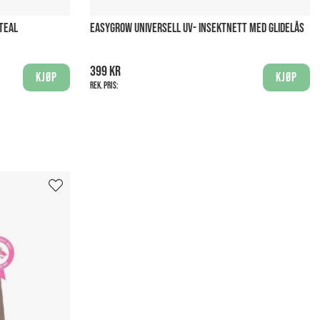
TEAL
EASYGROW UNIVERSELL UV- INSEKTNETT MED GLIDELÅS
399 kr
Kjøp
Kjøp
Rek. pris: