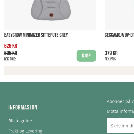
EASYGROW MINIMIZER SITTEPUTE GREY
GEGGAMOJA UV-D
626 kr
695 kr
379 kr
Kjøp
Rek. pris:
Rek. pris:
Abonner på v
Informasjon
Motta informa
Bilstolguide
Frakt og Levering