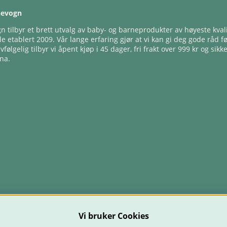
nevogn
 tilbyr et brett utvalg av baby- og barneprodukter av høyeste kvali
e etablert 2009. Vår lange erfaring gjør at vi kan gi deg gode råd f
lvfølgelig tilbyr vi åpent kjøp i 45 dager, fri frakt over 999 kr og sikk
na.
Vi bruker Cookies