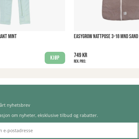
RAKT MINT
EASYGROW NATTPOSE 3-18 MND SAND
749 kr
Kjøp
Rek. pris:
årt nyhetsbrev
sjon om nyheter, eksklusive tilbud og rabatter.