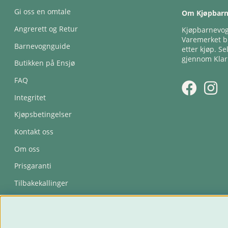
Gi oss en omtale
Om Kjøpbar
Angrerett og Retur
Kjøpbarnevogn
Varemerket bl
Barnevognguide
etter kjøp. Se
gjennom Klar
Butikken på Ensjø
FAQ
Integritet
Kjøpsbetingelser
Kontakt oss
Om oss
Prisgaranti
Tilbakekallinger
Trygghetsavtale