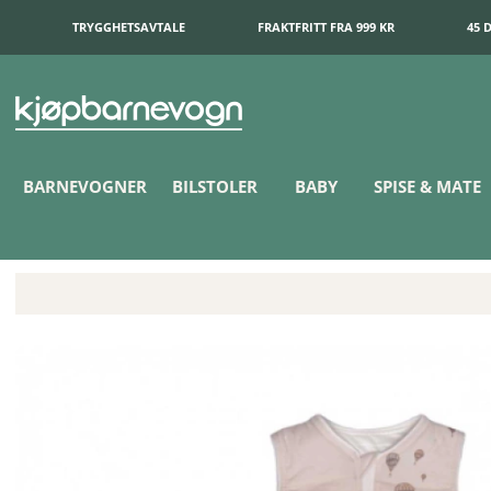
TRYGGHETSAVTALE
FRAKTFRITT FRA 999 KR
45 
BARNEVOGNER
BILSTOLER
BABY
SPISE & MATE
EasyGrow nattpose 0-6 mnd Balloon