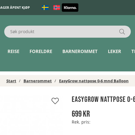
DAGER ÅPENT KJØP
REISE
FORELDRE
BARNEROMMET
LEKER
T
Start
Barnerommet
EasyGrow nattpose 0-6 mnd Balloon
EasyGrow nattpose 0-
699
kr
Rek. pris: