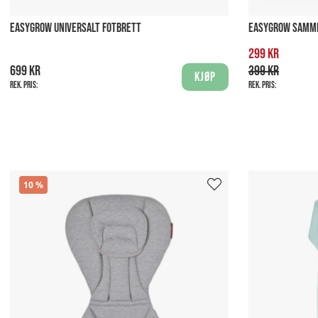
EASYGROW UNIVERSALT FOTBRETT
EASYGROW SAMME
299 kr
699 kr
399 kr
Kjøp
Rek. pris:
Rek. pris:
10