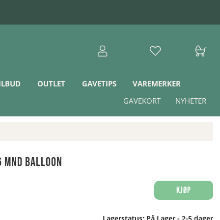
ILBUD
OUTLET
GAVETIPS
VAREMERKER
GAVEKORT
NYHETER
6 mnd Balloon
Kjøp
Lagerstatus:
På Lager - 2-5 dager