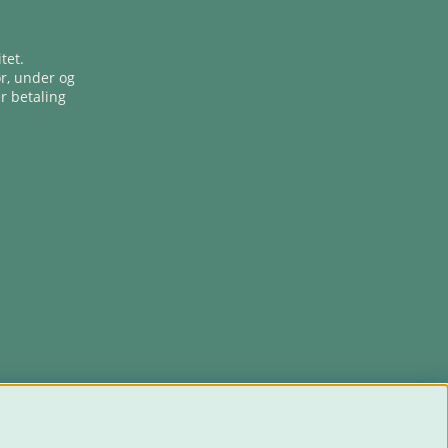
tet.
ør, under og
er betaling