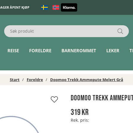
DAGER ÅPENT KJØP
REISE
FORELDRE
BARNEROMMET
LEKER
T
Start
Foreldre
Doomoo Trekk Ammepute Melert Grå
Doomoo Trekk Ammeput
319
kr
Rek. pris: