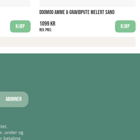
DOOMOO AMME & GRAVIDPUTE MELERT SAND
1099 kr
Kjøp
Kjøp
Rek. pris:
Abonner
tet.
ør, under og
er betaling