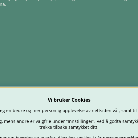
na.
Vi bruker Cookies
eg en bedre og mer personlig opplevelse av nettsiden vår, samt til
g, mens andre er valgfrie under ”Innstillinger”. Ved å godta samtykk
trekke tilbake samtykket ditt.
mer om hvordan og hvorfor vi bruker cookies i vår
personvernerklæ