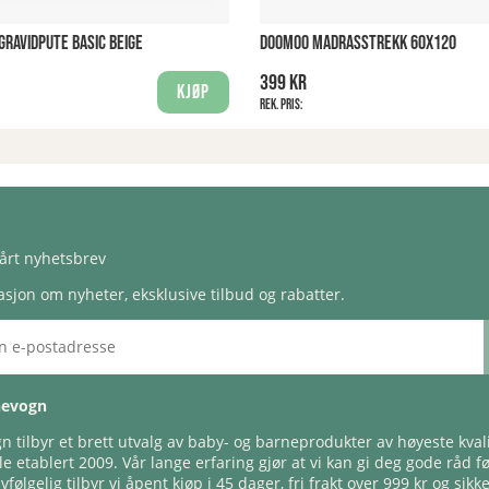
RAVIDPUTE BASIC BEIGE
DOOMOO MADRASSTREKK 60X120
399 kr
Kjøp
Rek. pris:
årt nyhetsbrev
sjon om nyheter, eksklusive tilbud og rabatter.
nevogn
 tilbyr et brett utvalg av baby- og barneprodukter av høyeste kvali
e etablert 2009. Vår lange erfaring gjør at vi kan gi deg gode råd f
lvfølgelig tilbyr vi åpent kjøp i 45 dager, fri frakt over 999 kr og sikk