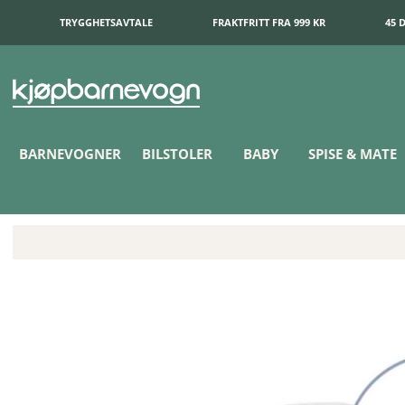
TRYGGHETSAVTALE
FRAKTFRITT FRA 999 KR
45 
BARNEVOGNER
BILSTOLER
BABY
SPISE & MATE
Doomoo Trekk Ammepute Melert Grå