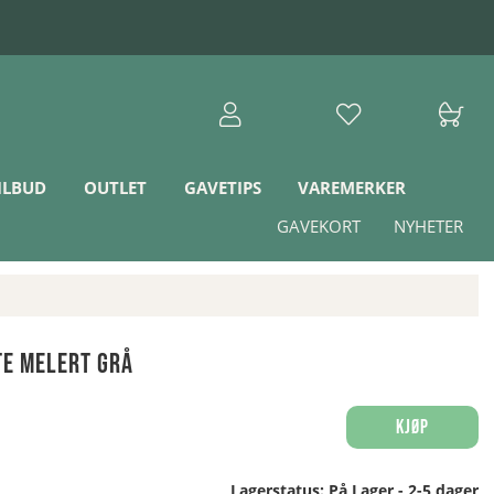
ILBUD
OUTLET
GAVETIPS
VAREMERKER
GAVEKORT
NYHETER
e Melert Grå
Kjøp
Lagerstatus:
På Lager - 2-5 dager