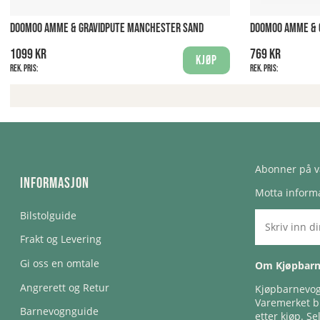
DOOMOO AMME & GRAVIDPUTE MANCHESTER SAND
DOOMOO AMME & G
1099 kr
769 kr
Kjøp
Rek. pris:
Rek. pris:
Abonner på v
Informasjon
Motta informa
Bilstolguide
Frakt og Levering
Gi oss en omtale
Om Kjøpbar
Angrerett og Retur
Kjøpbarnevogn
Varemerket bl
Barnevognguide
etter kjøp. Se