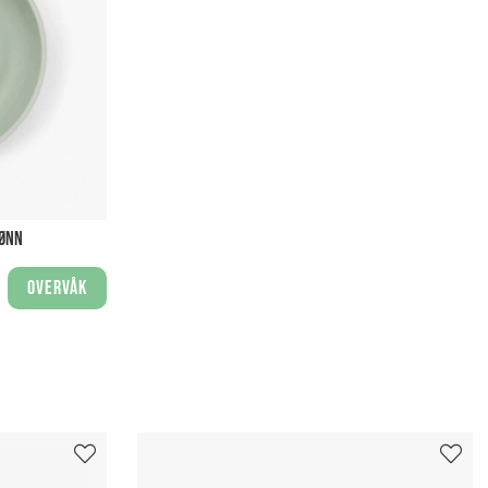
RØNN
Overvåk