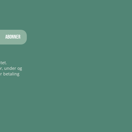
Abonner
tet.
ør, under og
er betaling