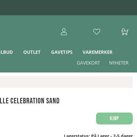
ILBUD
OUTLET
GAVETIPS
VAREMERKER
GAVEKORT
NYHETER
d
olle Celebration Sand
Kjøp
Lagerstatus:
På Lager - 2-5 dager