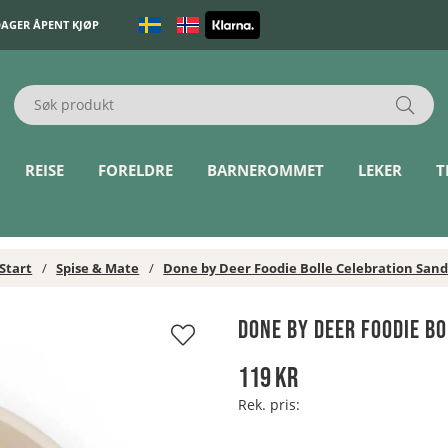
DAGER ÅPENT KJØP
REISE
FORELDRE
BARNEROMMET
LEKER
T
Start
Spise & Mate
Done by Deer Foodie Bolle Celebration San
Done by Deer Foodie B
119
kr
Rek. pris: