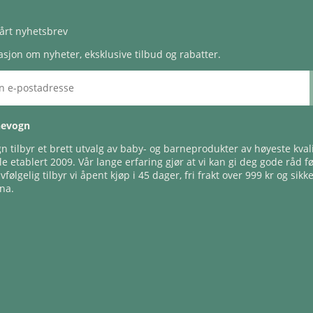
årt nyhetsbrev
sjon om nyheter, eksklusive tilbud og rabatter.
nevogn
 tilbyr et brett utvalg av baby- og barneprodukter av høyeste kvali
e etablert 2009. Vår lange erfaring gjør at vi kan gi deg gode råd f
lvfølgelig tilbyr vi åpent kjøp i 45 dager, fri frakt over 999 kr og sikk
na.