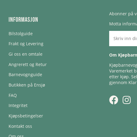
Abonner på v
Informasjon
Motta informa
Bilstolguide
Frakt og Levering
Gi oss en omtale
Om Kjøpbar
Angrerett og Retur
Kjøpbarnevogn
Varemerket bl
Barnevognguide
etter kjøp. Se
gjennom Klar
Butikken på Ensjø
FAQ
Integritet
Kjøpsbetingelser
Kontakt oss
Om oss