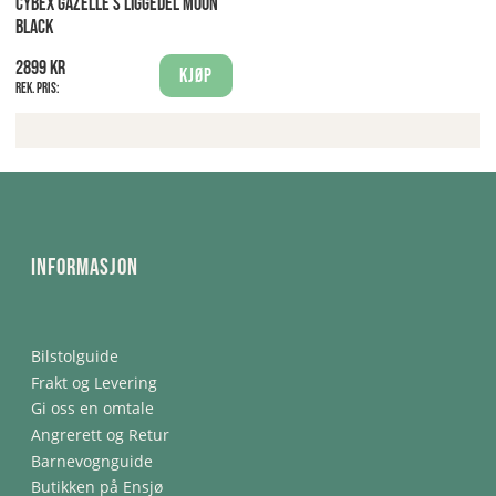
CYBEX GAZELLE S LIGGEDEL MOON
BLACK
2899 kr
Kjøp
Rek. pris:
Informasjon
Bilstolguide
Frakt og Levering
Gi oss en omtale
Angrerett og Retur
Barnevognguide
Butikken på Ensjø