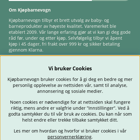
Om Kjøpbarnevogn
Kjøpbarnevogn tilbyr et brett utvalg av baby- og
barneprodukter av høyeste kvalitet. Varemerket ble
etablert 2009. Vår lange erfaring gjør at vi kan gi deg gode
råd før, under og etter kjøp. Selvfølgelig tilbyr vi åpent
kjøp i 45 dager, fri frakt over 999 kr og sikker betaling
gjennom Klarna.
Vi bruker Cookies
Kjøpbarnevogn bruker cookies for å gi deg en bedre og mer
personlig opplevelse av nettsiden vår, samt til analyse,
annonsering og sosiale medier.
Noen cookies er nødvendige for at nettsiden skal fungere
riktig, mens andre er valgfrie under ”Innstillinger”. Ved å
BARNEVOGNER
BILSTOLER
BABY
SPISE & MATE
REISE
godta samtykker du til vår bruk av cookies. Du kan når som
FORELDRE
BARNEROMMET
LEKER
TILBUD
OUTLET
helst endre eller trekke tilbake samtykket ditt.
GAVETIPS
Les mer om hvordan og hvorfor vi bruker cookies i vår
personvernerklæring
.