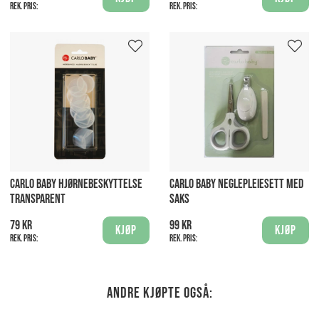
Rek. pris:
Rek. pris:
CARLO BABY HJØRNEBESKYTTELSE
CARLO BABY NEGLEPLEIESETT MED
TRANSPARENT
SAKS
79 kr
99 kr
Kjøp
Kjøp
Rek. pris:
Rek. pris:
Andre kjøpte også: