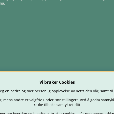
na.
Vi bruker Cookies
eg en bedre og mer personlig opplevelse av nettsiden vår, samt til
g, mens andre er valgfrie under ”Innstillinger”. Ved å godta samtykk
trekke tilbake samtykket ditt.
mer om hvordan og hvorfor vi bruker cookies i vår
personvernerklæ