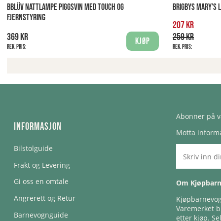
BBLÜV NATTLAMPE PIGGSVIN MED TOUCH OG
BRIGBYS MARY’S 
FJERNSTYRING
207 kr
369 kr
259 kr
Kjøp
Rek. pris:
Rek. pris:
Abonner på v
Informasjon
Motta informa
Bilstolguide
Frakt og Levering
Gi oss en omtale
Om Kjøpbar
Angrerett og Retur
Kjøpbarnevogn
Varemerket bl
Barnevognguide
etter kjøp. Se