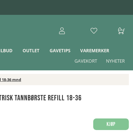
ILBUD
OUTLET
GAVETIPS
VAREMERKER
GAVEKORT
NYHETER
l 18-36 mnd
trisk Tannbørste Refill 18-36
Kjøp