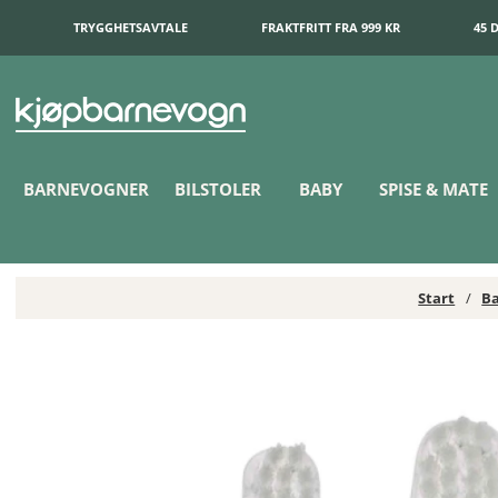
TRYGGHETSAVTALE
FRAKTFRITT FRA 999 KR
45 
BARNEVOGNER
BILSTOLER
BABY
SPISE & MATE
Start
Ba
bblüv Ultrasonic Elektrisk Tannbørste Refill 18-36 mnd