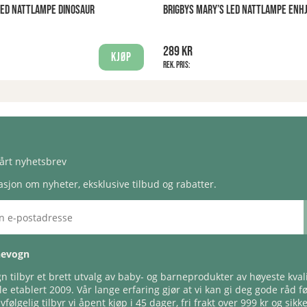
LED NATTLAMPE DINOSAUR
BRIGBYS MARY’S LED NATTLAMPE ENH
289 kr
Kjøp
Rek. pris:
årt nyhetsbrev
sjon om nyheter, eksklusive tilbud og rabatter.
nevogn
 tilbyr et brett utvalg av baby- og barneprodukter av høyeste kvali
e etablert 2009. Vår lange erfaring gjør at vi kan gi deg gode råd f
lvfølgelig tilbyr vi åpent kjøp i 45 dager, fri frakt over 999 kr og sikk