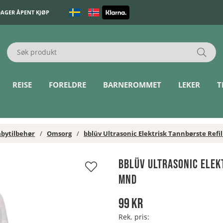
DAGER ÅPENT KJØP
REISE
FORELDRE
BARNEROMMET
LEKER
T
bytilbehør
Omsorg
bblüv Ultrasonic Elektrisk Tannbørste Refil
bblüv Ultrasonic Elek
mnd
99
kr
Rek. pris: