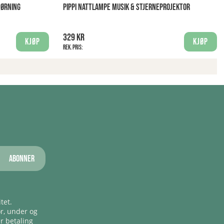
JØRNING
PIPPI NATTLAMPE MUSIK & STJERNEPROJEKTOR
329 kr
Kjøp
Kjøp
Rek. pris:
Abonner
tet.
ør, under og
er betaling