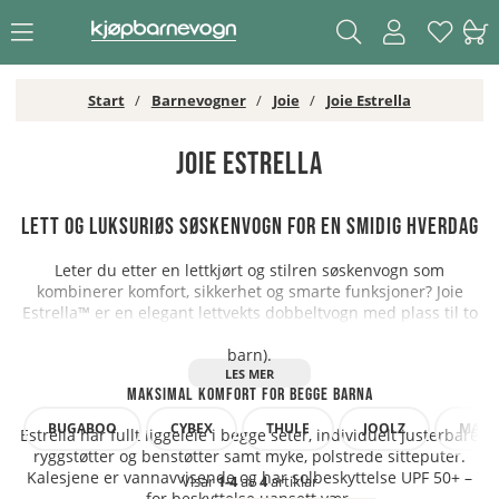
Start
Barnevogner
Joie
Joie Estrella
Joie Estrella
Lett og luksuriøs søskenvogn for en smidig hverdag
Leter du etter en lettkjørt og stilren søskenvogn som
kombinerer komfort, sikkerhet og smarte funksjoner? Joie
Estrella™ er en elegant lettvekts dobbeltvogn med plass til to
barn. Anbefales fra ca. 6 måneder og opp til ca. 4 år (22 kg per
barn).
Maksimal komfort for begge barna
BUGABOO
CYBEX
THULE
JOOLZ
MAXI-
Estrella har fullt liggeleie i begge seter, individuelt justerbare
ryggstøtter og benstøtter samt myke, polstrede sitteputer.
Kalesjene er vannavvisende og har solbeskyttelse UPF 50+ –
Visar
1-4
av
4
artiklar
for beskyttelse uansett vær.