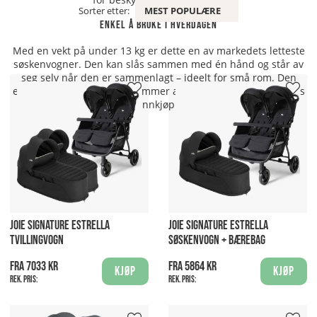
Sorter etter:
MEST POPULÆRE
Enkel å bruke i hverdagen
Med en vekt på under 13 kg er dette en av markedets letteste
søskenvogner. Den kan slås sammen med én hånd og står av
seg selv når den er sammenlagt – ideelt for små rom. Den
ekstra brede varekurven rommer alt fra stelleveske til dagens
innkjøp.
JOIE SIGNATURE ESTRELLA
JOIE SIGNATURE ESTRELLA
TVILLINGVOGN
SØSKENVOGN + BÆREBAG
Fra 7033 kr
Fra 5864 kr
Kjøp
Kjøp
Rek. pris:
Rek. pris: