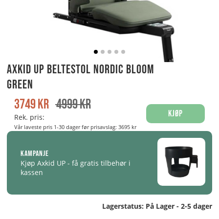
Axkid UP Beltestol Nordic Bloom
Green
3749
kr
4999
kr
Kjøp
Rek. pris:
Vår laveste pris 1-30 dager før prisavslag:
3695 kr
Kampanje
Kjøp Axkid UP - få gratis tilbehør i
kassen
Lagerstatus:
På Lager - 2-5 dager