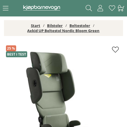
Start
Bilstoler
Beltestoler
Axkid UP Beltestol Nordic Bloom Green
Axkid UP Beltestol Nordic Bloom Green
25
BEST I TEST