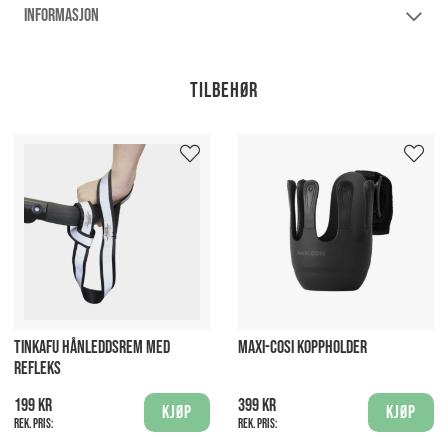
INFORMASJON
Tilbehør
TINKAFU HÅNLEDDSREM MED
MAXI-COSI KOPPHOLDER
REFLEKS
199 kr
399 kr
Kjøp
Kjøp
Rek. pris:
Rek. pris: