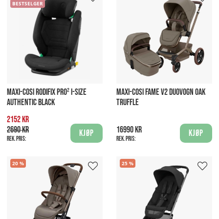
BESTSELGER
MAXI-COSI RODIFIX PRO² I-SIZE
MAXI-COSI FAME V2 DUOVOGN OAK
AUTHENTIC BLACK
TRUFFLE
2152 kr
2690 kr
16990 kr
Kjøp
Kjøp
Rek. pris:
Rek. pris:
20
25