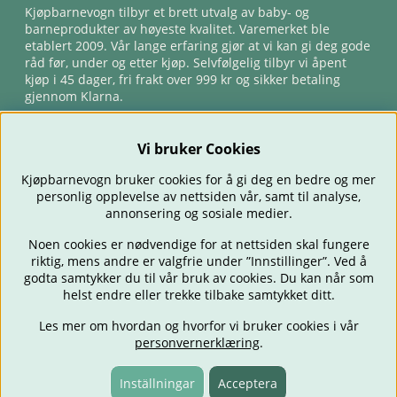
Kjøpbarnevogn tilbyr et brett utvalg av baby- og
barneprodukter av høyeste kvalitet. Varemerket ble
etablert 2009. Vår lange erfaring gjør at vi kan gi deg gode
råd før, under og etter kjøp. Selvfølgelig tilbyr vi åpent
kjøp i 45 dager, fri frakt over 999 kr og sikker betaling
gjennom Klarna.
Vi bruker Cookies
Kjøpbarnevogn bruker cookies for å gi deg en bedre og mer
personlig opplevelse av nettsiden vår, samt til analyse,
annonsering og sosiale medier.
Noen cookies er nødvendige for at nettsiden skal fungere
riktig, mens andre er valgfrie under ”Innstillinger”. Ved å
BARNEVOGNER
BILSTOLER
BABY
SPISE & MATE
REISE
godta samtykker du til vår bruk av cookies. Du kan når som
FORELDRE
BARNEROMMET
LEKER
TILBUD
OUTLET
helst endre eller trekke tilbake samtykket ditt.
GAVETIPS
Les mer om hvordan og hvorfor vi bruker cookies i vår
personvernerklæring
.
Inställningar
Acceptera