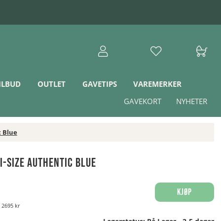
ILBUD
OUTLET
GAVETIPS
VAREMERKER
GAVEKORT
NYHETER
c Blue
 I-Size Authentic Blue
Kjøp
:
2695 kr