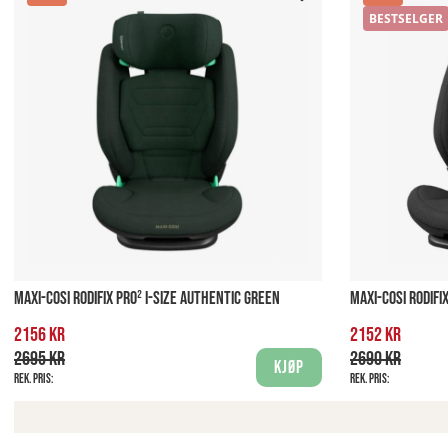
BESTSELGER
MAXI-COSI RODIFIX PRO² I-SIZE AUTHENTIC GREEN
MAXI-COSI RODIFI
2156 kr
2152 kr
2695 kr
2690 kr
Kjøp
Rek. pris:
Rek. pris: