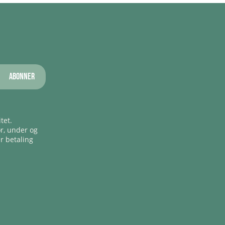
Abonner
tet.
ør, under og
er betaling