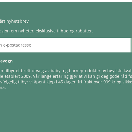
årt nyhetsbrev
sjon om nyheter, eksklusive tilbud og rabatter.
nevogn
 tilbyr et brett utvalg av baby- og barneprodukter av høyeste kvali
e etablert 2009. Vår lange erfaring gjør at vi kan gi deg gode råd f
lvfølgelig tilbyr vi åpent kjøp i 45 dager, fri frakt over 999 kr og sikk
na.