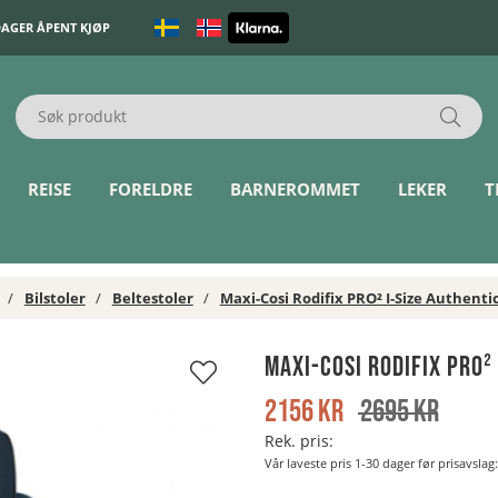
DAGER ÅPENT KJØP
REISE
FORELDRE
BARNEROMMET
LEKER
T
Bilstoler
Beltestoler
Maxi-Cosi Rodifix PRO² I-Size Authenti
Maxi-Cosi Rodifix PRO²
2156
kr
2695
kr
Rek. pris:
Vår laveste pris 1-30 dager før prisavslag