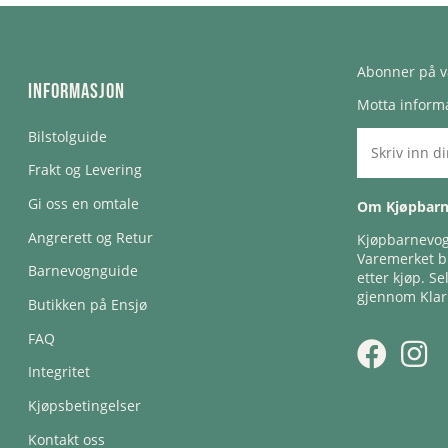
Abonner på v
Informasjon
Motta informa
Bilstolguide
Frakt og Levering
Gi oss en omtale
Om Kjøpbar
Angrerett og Retur
Kjøpbarnevogn
Varemerket bl
Barnevognguide
etter kjøp. Se
gjennom Klar
Butikken på Ensjø
FAQ
Integritet
Kjøpsbetingelser
Kontakt oss