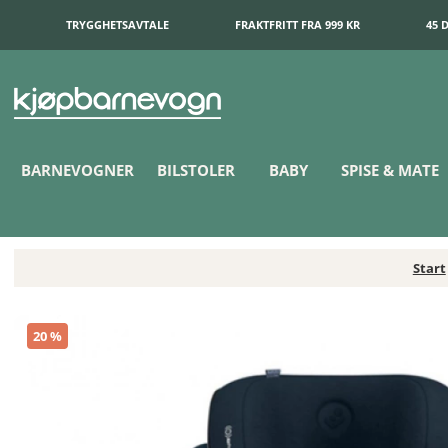
TRYGGHETSAVTALE
FRAKTFRITT FRA 999 KR
45 
BARNEVOGNER
BILSTOLER
BABY
SPISE & MATE
Start
Maxi-Cosi Rodifix PRO² I-Size Authentic Blue
20