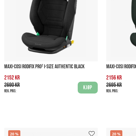
MAXI-COSI RODIFIX PRO² I-SIZE AUTHENTIC BLACK
MAXI-COSI RODIFI
2152 kr
2156 kr
2690 kr
2695 kr
Kjøp
Rek. pris:
Rek. pris:
20
20