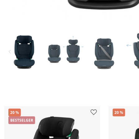
20
20
BESTSELGER