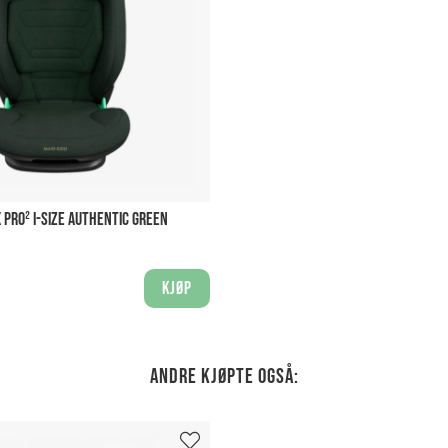
X PRO² I-SIZE AUTHENTIC GREEN
Kjøp
Andre kjøpte også: