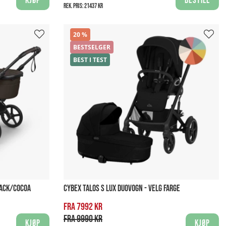
Kjøp
Bestill
Rek. pris:
21437 kr
20
BESTSELGER
BEST I TEST
LACK/COCOA
CYBEX TALOS S LUX DUOVOGN - VELG FARGE
Fra 7992 kr
Fra 9990 kr
Kjøp
Kjøp