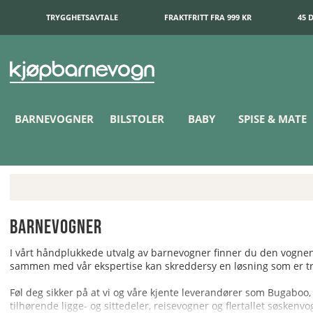
TRYGGHETSAVTALE
FRAKTFRITT FRA 999 KR
45 
BARNEVOGNER
BILSTOLER
BABY
SPISE & MATE
Barnevogner
I vårt håndplukkede utvalg av barnevogner finner du den vognen s
sammen med vår ekspertise kan skreddersy en løsning som er tr
Føl deg sikker på at vi og våre kjente leverandører som Bugaboo
tilhørende ligge- og sittedeler, reisevogner og flertallet søskenv