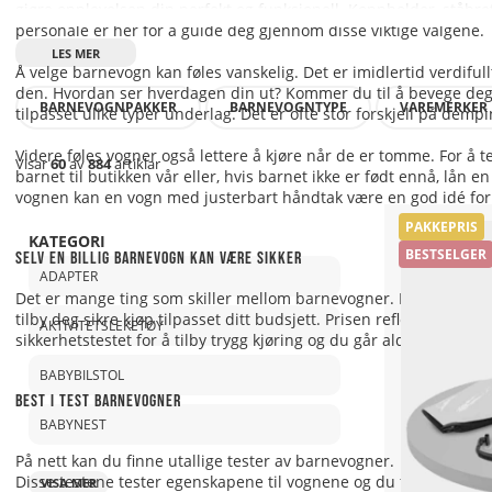
gjøre opplevelsen din perfekt og funksjonell. Koppholder, ståbre
personale er her for å guide deg gjennom disse viktige valgene.
Å velge barnevogn kan føles vanskelig. Det er imidlertid verdifull
den. Hvordan ser hverdagen din ut? Kommer du til å bevege deg my
BARNEVOGNPAKKER
BARNEVOGNTYPE
VAREMERKER
tilpasset ulike typer underlag. Det er ofte stor forskjell på dem
Videre føles vogner også lettere å kjøre når de er tomme. For å t
Visar
60
av
884
artiklar
barnet til butikken vår eller, hvis barnet ikke er født ennå, lån 
vognen kan en vogn med justerbart håndtak være en god idé for ind
PAKKEPRIS
KATEGORI
BESTSELGER
Selv en billig barnevogn kan være sikker
ADAPTER
Det er mange ting som skiller mellom barnevogner. Design, funksjo
tilby deg sikre kjøp tilpasset ditt budsjett. Prisen reflekterer
AKTIVITETSLEKETØY
sikkerhetstestet for å tilby trygg kjøring og du går aldri på akk
BABYBILSTOL
Best i test barnevogner
BABYNEST
På nett kan du finne utallige tester av barnevogner.
Disse testene tester egenskapene til vognene og du får en sam
VISA MER