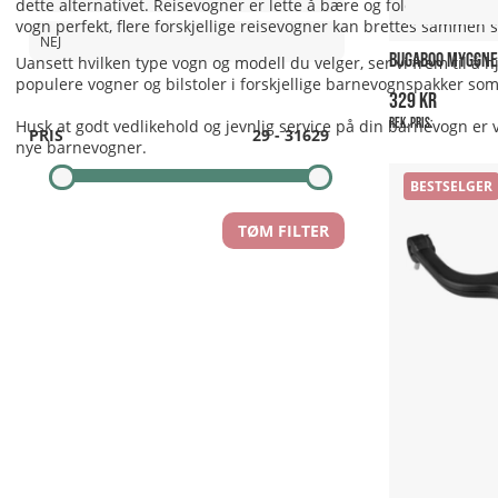
dette alternativet. Reisevogner er lette å bære og foldes enkelt s
vogn perfekt, flere forskjellige reisevogner kan brettes sammen
NEJ
BUGABOO MYGGNET
Uansett hvilken type vogn og modell du velger, ser vi frem til å h
populere vogner og bilstoler i forskjellige
barnevognspakker
som 
329 kr
Rek. pris:
Husk at godt vedlikehold og jevnlig service på din barnevogn er vi
PRIS
29
-
31629
nye barnevogner.
BESTSELGER
TØM FILTER