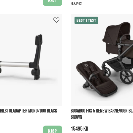
Kjøp
Rek. pris:
BEST I TEST
 BILSTOLADAPTER MONO/DUO BLACK
BUGABOO FOX 5 RENEW BARNEVOGN B
BROWN
15495 kr
Kjøp