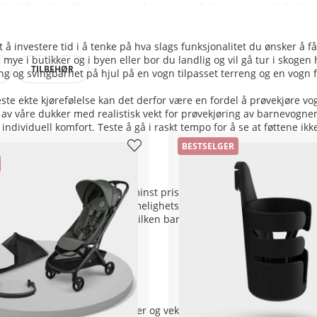
tt, stelleveske eller en varmende vognpose? Hos oss er mulighetene
t å investere tid i å tenke på hva slags funksjonalitet du ønsker å 
e i butikker og i byen eller bor du landlig og vil gå tur i skogen 
TILBEHØR
ping og svingbarhet på hjul på en vogn tilpasset terreng og en vogn 
este ekte kjørefølelse kan det derfor være en fordel å prøvekjøre vo
en av våre dukker med realistisk vekt for prøvekjøring av barnevognen
ividuell komfort. Teste å gå i raskt tempo for å se at føttene ikke
BESTSELGER
nalitet, sitteplass og ikke minst prisbildet. I løpet av 20 år har v
 vognens materialvalg og bekvemmelighetsegenskaper. I Kjøpbarnevogn
ord med sikkerheten, uansett hvilken barnevogn du velger.
menligning mellom dimensjoner og vekt på de ulike modellene. Te