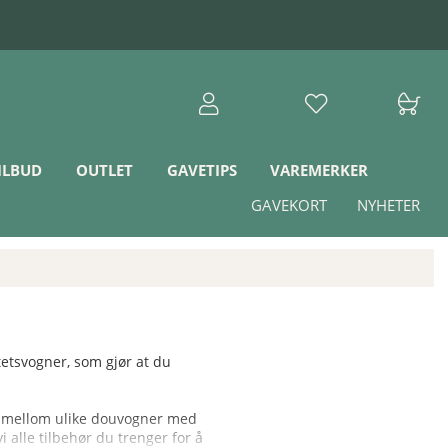
ILBUD
OUTLET
GAVETIPS
VAREMERKER
GAVEKORT
NYHETER
tetsvogner, som gjør at du
ne mellom ulike douvogner med
i alle tilbehør du trenger for å