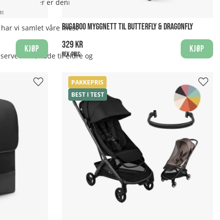
agen. For reiser er denne typen
n!
BUGABOO MYGGNETT TIL BUTTERFLY & DRAGONFLY
e har vi samlet våre mest
329 kr
Kjøp
Kjøp
Rek. pris:
eservedeler, både til eldre og
PAKKEPRIS
BEST I TEST