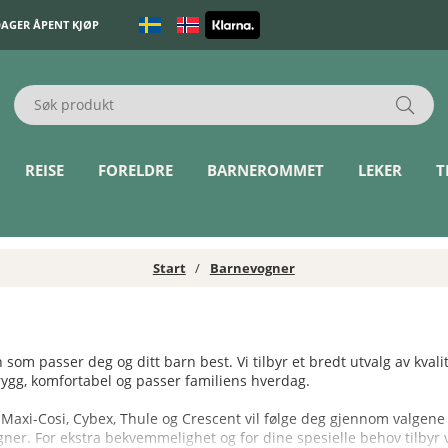
DAGER ÅPENT KJØP
REISE
FORELDRE
BARNEROMMET
LEKER
T
Start
Barnevogner
om passer deg og ditt barn best. Vi tilbyr et bredt utvalg av kvali
ygg, komfortabel og passer familiens hverdag.
, Maxi-Cosi, Cybex, Thule og Crescent vil følge deg gjennom valge
ogner. For ekstra bekvemmelighet og for dine spesielle behov tilbyr v