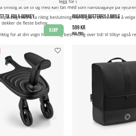
ammen, så de er et perfekt tillegg for utflukter og turer til barneh
 så smidig at de til og med kan tas med som håndbagasje på flyture
T TIL FOX & DONKEY
BUGABOO BUTTERFLY 2 BØYLE
jelpe deg med å ta riktig beslutning! For å gjøre det enklere å velg
dekker de fleste behov.
599 kr
Kjøp
Rek. pris:
ktig for at din vogn holder seg best mulig over tid! Vi tilbyr også r