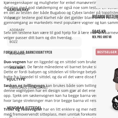
kjøreegenskaper og muligheter for enkel manøvrering, hvor Bugabo
detaljen med god støtdemping er også noe som testes. En velfu
VAREMERKE
en del av testen der både Bugaboo og Cybex lander på topplisten
BUGABOO BUTTERF
Videre gir testene god klarhet når det gjelder blant annet romsli
2ME
gjennomgang av markedets mest populære vogner og kan sammenl
ADDBABY
5945 kr
Selv om testene kan være til god hjelp for å lære mer om barnevog
Rek. pris:
6997 kr
velger passer ditt barn og din hverdag.
BOZZ
Forskjellige barnevogntyper
BESTSELGER
BUGABOO
Duo-vognen
har en liggedel og en sittdel som brukes med det s
understellet. De første månedene vil barnet bruke sin liggedel og
VISA MER
Dette er fordi babyen og sittdelen vil tilbringe betydelig mer ti
bytte fra liggedel til sittdel, og da vil det være disse funksjon
HJULTYPE
Søsken og tvillingvogn
kan brukes både som tvillingvogn og for b
SWIVELHJUL (SVINGBARE)
denne vogntypen har en design som gjør at det ene barnet kan li
opp. Sjekk om søskenvognen kan ha begge barna vendt mot deg h
hvor lange strekninger man tror begge barna vil reise sammen. K
VENDBAR SITTEDEL
Triller
og
reisevogner
har en litt enklere og mer nett design enn 
med fremovervendt sitteplass, men unntak forekommer av og til p
JA