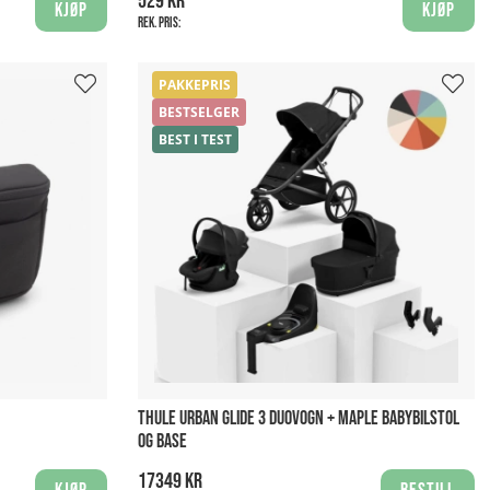
529 kr
Kjøp
Kjøp
Rek. pris:
PAKKEPRIS
BESTSELGER
BEST I TEST
THULE URBAN GLIDE 3 DUOVOGN + MAPLE BABYBILSTOL
OG BASE
17349 kr