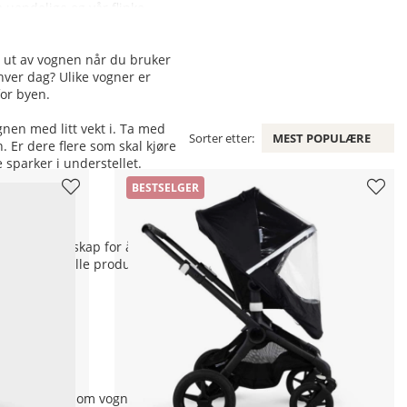
 uendelige og vår flinke
få ut av vognen når du bruker
hver dag? Ulike vogner er
for byen.
gnen med litt vekt i. Ta med
Sorter etter:
MEST POPULÆRE
. Er dere flere som skal kjøre
 sparker i understellet.
BESTSELGER
i samlet kunnskap for å kunne
s utvalg er alle produktene
sten går gjennom vognens