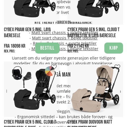
oppbevare
- Mulighet for å slå sammen vognen med liggedelen på
(perfekt for livet på farten)
Nye trendy fargekombinasjoner:
CYBEX PRIAM GEN 5 INKL. LAYA
CYBEX PRIAM GEN 5 INKL. CLOUD T
-
Matt svart chassis + svarte tekstiler
BÆRESELE
BABYBILSTOL & LAYA BÆRESELE
-
Matt svart chassis + beige tekstiler
-
Roségull chassis + svarte tekstiler
Fra 18098 kr
Fra 21143 kr
Bestill
Kjøp
-
Matt svart chassis + brune tekstiler
Rek. pris:
Rek. pris:
Uansett om du velger nyeste generasjon eller tidligere
modeller, får du en barnevogn i absolutt toppklasse.
Derfor velger så mange Cybex Priam
Cybex Priam er utviklet med fokus på sikkerhet,
brukervennlighet og premiumfølelse. Dette er en barnevogn
som gjør hverdagen enklere – fra nyfødt og opp til ca. 4 år
(maksvekt 22 kg).
- Enkel sammenlegging med én hånd
- Ergonomisk sittedel – kan brukes både forover- og
CYBEX PRIAM GEN 5 INKL. CLOUD T
CYBEX PRIAM DUOVOGN MATT
bakovervendt