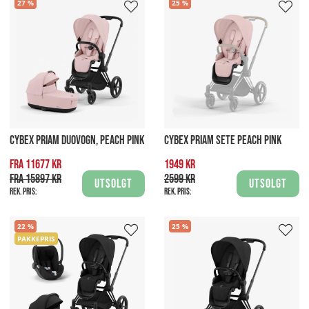
27
25
CYBEX PRIAM DUOVOGN, PEACH PINK
CYBEX PRIAM SETE PEACH PINK
Fra 11677 kr
1949 kr
Fra 15897 kr
2599 kr
Utsolgt
Utsolgt
Rek. pris:
Rek. pris:
22
25
PAKKEPRIS