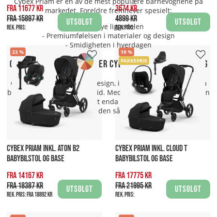
Cybex Priam er en av de mest populære barnevognene på
Fra 11677 kr
3674 kr
markedet. Foreldre fremhever spesielt:
Fra 15897 kr
4899 kr
Utsolgt
Utsolgt
- Den høye liggedelen
Rek. pris:
Rek. pris:
- Premiumfølelsen i materialer og design
- Smidigheten i hverdagen
23
19
PAKKEPRIS
Oppsummering – derfor er Cybex Priam et trygt valg
Cybex Priam kombinerer design, innovasjon og funksjon i en
barnevogn som varer over tid. Med lanseringen av Generation
5 (2026) har modellen tatt enda et steg fremover – uten å
miste det som har gjort den så populær fra starten av.
CYBEX PRIAM INKL. ATON B2
CYBEX PRIAM INKL. CLOUD T
BABYBILSTOL OG BASE
BABYBILSTOL OG BASE
Fra 14167 kr
Fra 17775 kr
Fra 18387 kr
Fra 21995 kr
Utsolgt
Utsolgt
Rek. pris:
Fra 18892 kr
Rek. pris: