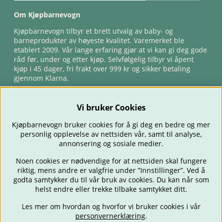
Om Kjøpbarnevogn
Kjøpbarnevogn tilbyr et brett utvalg av baby- og
barneprodukter av høyeste kvalitet. Varemerket ble
etablert 2009. Vår lange erfaring gjør at vi kan gi deg gode
råd før, under og etter kjøp. Selvfølgelig tilbyr vi åpent
kjøp i 45 dager, fri frakt over 999 kr og sikker betaling
gjennom Klarna.
Vi bruker Cookies
Kjøpbarnevogn bruker cookies for å gi deg en bedre og mer
personlig opplevelse av nettsiden vår, samt til analyse,
annonsering og sosiale medier.
Noen cookies er nødvendige for at nettsiden skal fungere
riktig, mens andre er valgfrie under ”Innstillinger”. Ved å
BARNEVOGNER
BILSTOLER
BABY
SPISE & MATE
REISE
godta samtykker du til vår bruk av cookies. Du kan når som
FORELDRE
BARNEROMMET
LEKER
TILBUD
OUTLET
helst endre eller trekke tilbake samtykket ditt.
GAVETIPS
Les mer om hvordan og hvorfor vi bruker cookies i vår
personvernerklæring
.