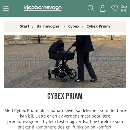
Start
Barnevogner
Cybex
Cybex Priam
Cybex Priam
Med Cybex Priam blir småbarnslivet så fleksibelt som det bare
kan bli. Dette er en av verdens mest populære
premiumvogner – hyllet i tester og verdsatt av foreldre som
ønsker å kombinere design, funksjon og komfort.