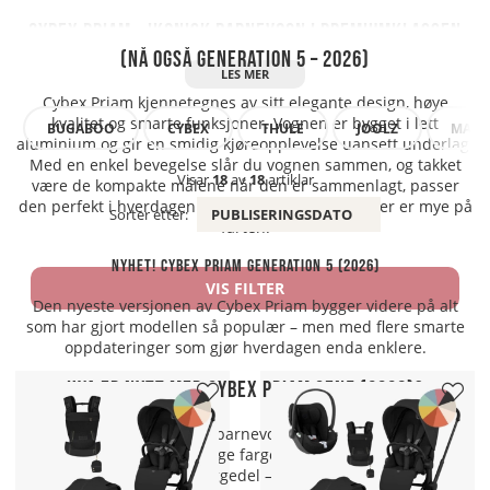
Cybex Priam – ikonisk barnevogn i premiumklassen
(nå også Generation 5 – 2026)
Cybex Priam kjennetegnes av sitt elegante design, høye
kvalitet og smarte funksjoner. Vognen er bygget i lett
BUGABOO
CYBEX
THULE
JOOLZ
MAXI-
aluminium og gir en smidig kjøreopplevelse uansett underlag.
Med en enkel bevegelse slår du vognen sammen, og takket
Visar
18
av
18
artiklar
være de kompakte målene når den er sammenlagt, passer
den perfekt i hverdagen – enten du bor i byen eller er mye på
Sorter etter:
PUBLISERINGSDATO
farten.
Nyhet! Cybex Priam Generation 5 (2026)
VIS FILTER
Den nyeste versjonen av Cybex Priam bygger videre på alt
som har gjort modellen så populær – men med flere smarte
oppdateringer som gjør hverdagen enda enklere.
Hva er nytt med Cybex Priam Gen5 (2026)?
- Leveres som komplett barnevogn – sittedel og liggedel
inkludert i ferdige fargekombinasjoner
- Ny, sammenleggbar liggedel – enkel å transportere og