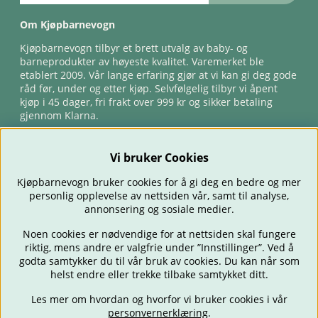
Om Kjøpbarnevogn
Kjøpbarnevogn tilbyr et brett utvalg av baby- og
barneprodukter av høyeste kvalitet. Varemerket ble
etablert 2009. Vår lange erfaring gjør at vi kan gi deg gode
råd før, under og etter kjøp. Selvfølgelig tilbyr vi åpent
kjøp i 45 dager, fri frakt over 999 kr og sikker betaling
gjennom Klarna.
Vi bruker Cookies
Kjøpbarnevogn bruker cookies for å gi deg en bedre og mer
personlig opplevelse av nettsiden vår, samt til analyse,
annonsering og sosiale medier.
Noen cookies er nødvendige for at nettsiden skal fungere
riktig, mens andre er valgfrie under ”Innstillinger”. Ved å
BARNEVOGNER
BILSTOLER
BABY
SPISE & MATE
REISE
godta samtykker du til vår bruk av cookies. Du kan når som
FORELDRE
BARNEROMMET
LEKER
TILBUD
OUTLET
helst endre eller trekke tilbake samtykket ditt.
GAVETIPS
Les mer om hvordan og hvorfor vi bruker cookies i vår
personvernerklæring
.