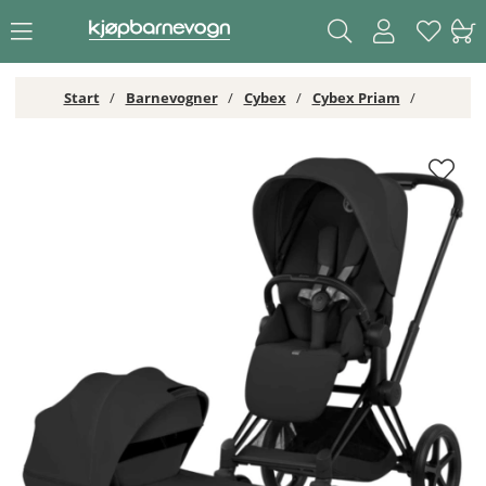
Start
Barnevogner
Cybex
Cybex Priam
Cybex Priam Duovogn Matt Black/Sepia Black