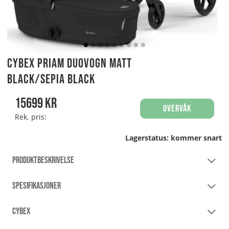
Cybex Priam Duovogn Matt
Black/Sepia Black
15699
kr
Overvåk
Rek. pris:
Lagerstatus:
kommer snart
PRODUKTBESKRIVELSE
SPESIFIKASJONER
CYBEX