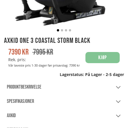
Axkid One 3 Coastal Storm Black
7390
kr
7995
kr
Kjøp
Rek. pris:
Vår laveste pris 1-30 dager før prisavslag:
7390 kr
Lagerstatus:
På Lager - 2-5 dager
PRODUKTBESKRIVELSE
SPESIFIKASJONER
AXKID