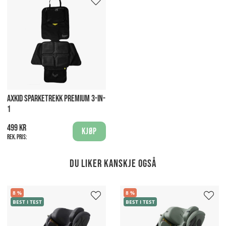
AXKID SPARKETREKK PREMIUM 3-IN-
1
499 kr
Kjøp
Rek. pris:
Du liker kanskje også
8
8
BEST I TEST
BEST I TEST