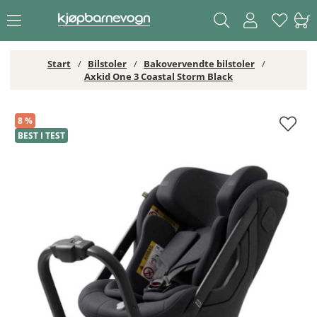
Start
Bilstoler
Bakovervendte bilstoler
Axkid One 3 Coastal Storm Black
Axkid One 3 Coastal Storm Black
8
BEST I TEST