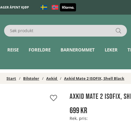
DAGER ÅPENT KJØP
REISE
FORELDRE
BARNEROMMET
LEKER
T
Start
Bilstoler
Axkid
Axkid Mate 2 ISOFIX, Shell Black
Axkid Mate 2 ISOFIX, S
699
kr
Rek. pris: