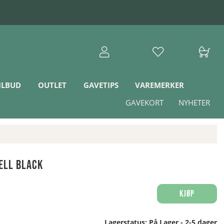
ILBUD
OUTLET
GAVETIPS
VAREMERKER
GAVEKORT
NYHETER
hell Black
Kjøp
Lagerstatus:
På Lager - 2-5 dager