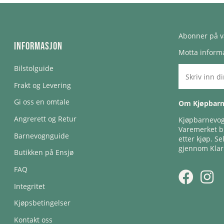
Abonner på v
Informasjon
Motta informa
Bilstolguide
Frakt og Levering
Gi oss en omtale
Om Kjøpbar
Angrerett og Retur
Kjøpbarnevogn
Varemerket bl
Barnevognguide
etter kjøp. Se
gjennom Klar
Butikken på Ensjø
FAQ
Integritet
Kjøpsbetingelser
Kontakt oss