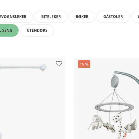
EVOGNSLEKER
BITELEKER
BØKER
GÅSTOLER
L SENG
UTENDØRS
15