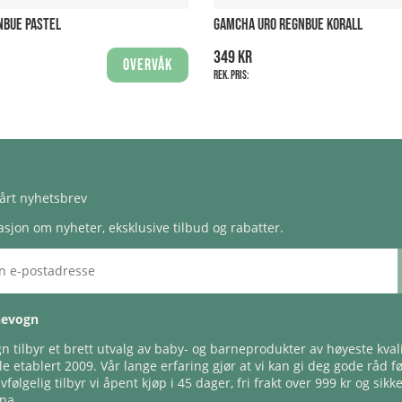
NBUE PASTEL
GAMCHA URO REGNBUE KORALL
349 kr
Overvåk
Rek. pris:
årt nyhetsbrev
sjon om nyheter, eksklusive tilbud og rabatter.
nevogn
 tilbyr et brett utvalg av baby- og barneprodukter av høyeste kvali
e etablert 2009. Vår lange erfaring gjør at vi kan gi deg gode råd f
lvfølgelig tilbyr vi åpent kjøp i 45 dager, fri frakt over 999 kr og sikk
na.