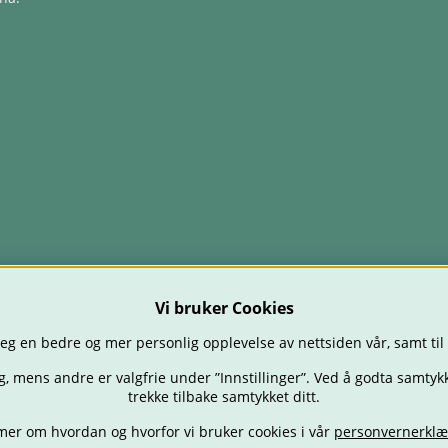
Vi bruker Cookies
eg en bedre og mer personlig opplevelse av nettsiden vår, samt til
g, mens andre er valgfrie under ”Innstillinger”. Ved å godta samtykk
trekke tilbake samtykket ditt.
mer om hvordan og hvorfor vi bruker cookies i vår
personvernerklæ
TOLER
BABY
SPISE & MATE
REISE
FORELDRE
BARNEROMM