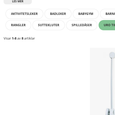
AKTIVITETSLEKER
BADLEKER
BABYGYM
BARN
RANGLER
SUTTEKLUTER
SPILLEDÅSER
URO TI
Visar
1-8
av
8
artiklar