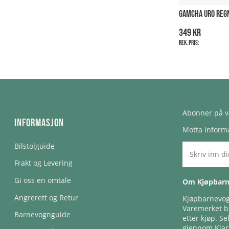
GAMCHA URO REG
349 kr
Rek. pris:
Abonner på v
Informasjon
Motta informa
Bilstolguide
Frakt og Levering
Gi oss en omtale
Om Kjøpbar
Angrerett og Retur
Kjøpbarnevogn
Varemerket bl
Barnevognguide
etter kjøp. Se
gjennom Klar