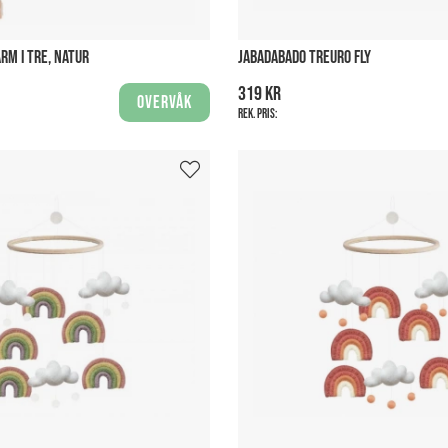
RM I TRE, NATUR
JABADABADO TREURO FLY
319 kr
Overvåk
Rek. pris: