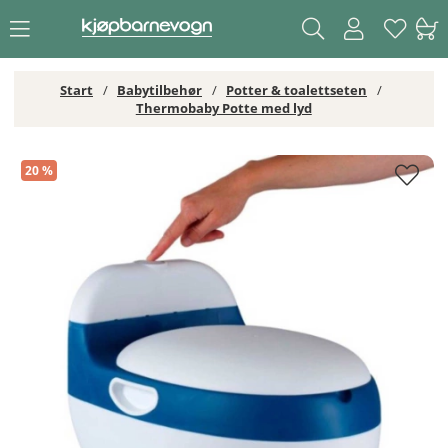
Start
Babytilbehør
Potter & toalettseten
Thermobaby Potte med lyd
Thermobaby Potte med lyd
20