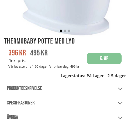
Thermobaby Potte med lyd
396
kr
495
kr
Kjøp
Rek. pris:
Vår laveste pris 1-30 dager før prisavslag:
495 kr
Lagerstatus:
På Lager - 2-5 dager
PRODUKTBESKRIVELSE
SPESIFIKASJONER
ÖVRIGA