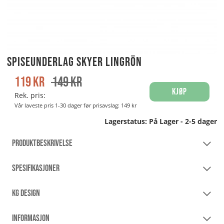
Spiseunderlag Skyer LinGrön
119
kr
149
kr
Kjøp
Rek. pris:
Vår laveste pris 1-30 dager før prisavslag:
149 kr
Lagerstatus:
På Lager - 2-5 dager
PRODUKTBESKRIVELSE
SPESIFIKASJONER
KG DESIGN
INFORMASJON