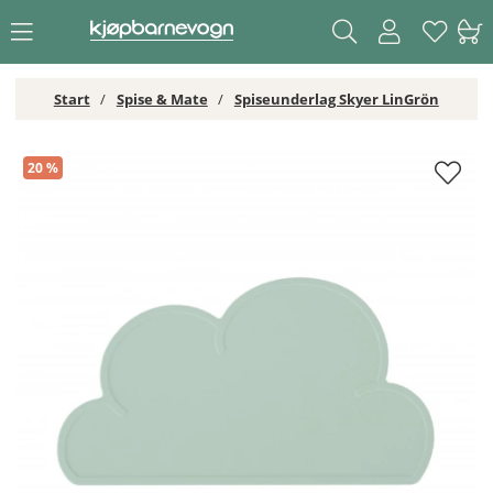
Start
Spise & Mate
Spiseunderlag Skyer LinGrön
Spiseunderlag Skyer LinGrön
20