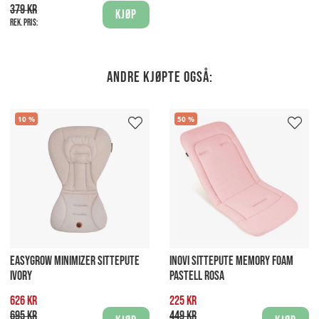
379 kr
Kjøp
Rek. pris:
Andre kjøpte også:
10
50
EASYGROW MINIMIZER SITTEPUTE
INOVI SITTEPUTE MEMORY FOAM
IVORY
PASTELL ROSA
626 kr
225 kr
695 kr
449 kr