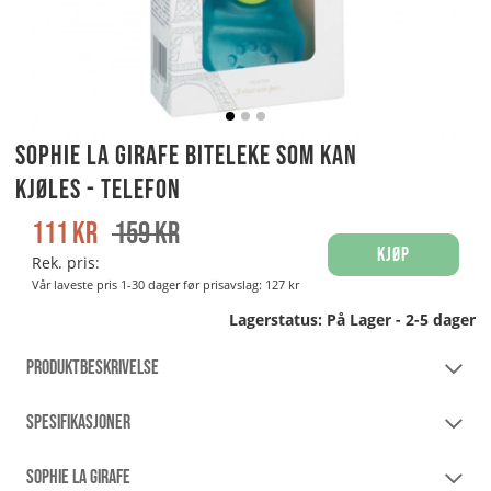
Sophie la girafe Biteleke som kan
kjøles - telefon
111
kr
159
kr
Kjøp
Rek. pris:
Vår laveste pris 1-30 dager før prisavslag:
127 kr
Lagerstatus:
På Lager - 2-5 dager
PRODUKTBESKRIVELSE
SPESIFIKASJONER
SOPHIE LA GIRAFE