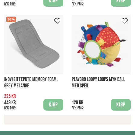
Kjøp
Kjøp
Rek. pris:
Rek. pris:
50
INOVI SITTEPUTE MEMORY FOAM,
PLAYGRO LOOPY LOOPS MYK BALL
GREY MELANGE
MED SPEIL
225 kr
449 kr
129 kr
Kjøp
Kjøp
Rek. pris:
Rek. pris: