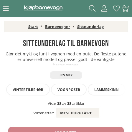
Start
Barnevogner
Sitteunderlag
Sitteunderlag til barnevogn
Gjør det
mykt
og lunt
i
vognen med
en pute
.
De fleste
putene
er
universell
modell
og passer godt
i
de vanligste
barnevogner.
VINTERTILBEHØR
VOGNPOSER
LAMMESKINN
Visar
38
av
38
artiklar
Sorter etter:
MEST POPULÆRE