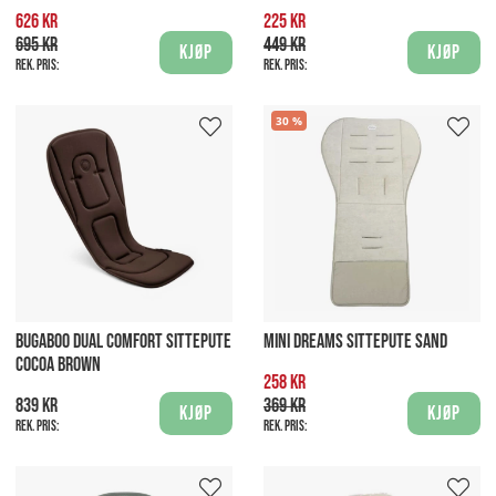
626 kr
225 kr
695 kr
449 kr
Kjøp
Kjøp
Rek. pris:
Rek. pris:
30
BUGABOO DUAL COMFORT SITTEPUTE
MINI DREAMS SITTEPUTE SAND
COCOA BROWN
258 kr
839 kr
369 kr
Kjøp
Kjøp
Rek. pris:
Rek. pris: