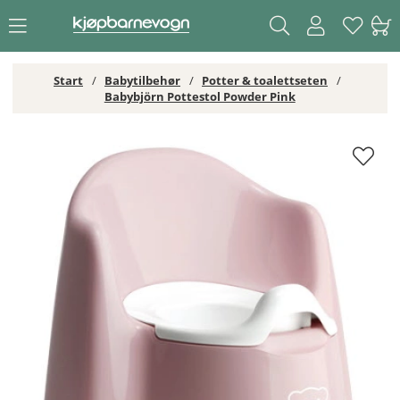
Start
Babytilbehør
Potter & toalettseten
Babybjörn Pottestol Powder Pink
Babybjörn Pottestol Powder Pink