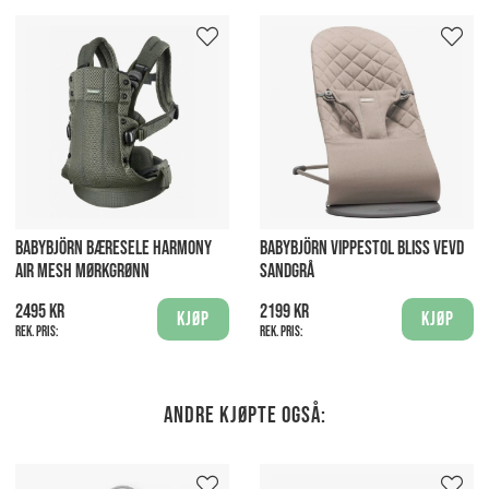
BABYBJÖRN BÆRESELE HARMONY
BABYBJÖRN VIPPESTOL BLISS VEVD
AIR MESH MØRKGRØNN
SANDGRÅ
2495 kr
2199 kr
Kjøp
Kjøp
Rek. pris:
Rek. pris:
Andre kjøpte også: