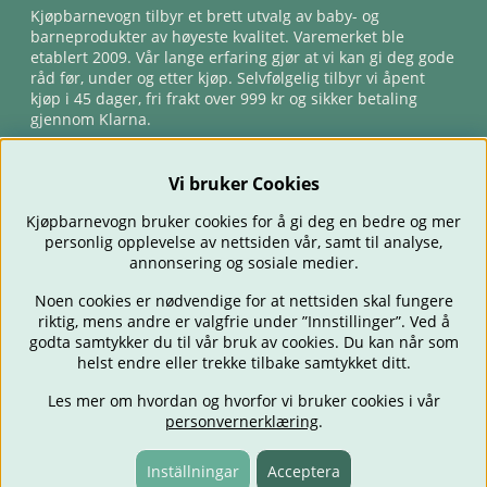
Kjøpbarnevogn tilbyr et brett utvalg av baby- og
barneprodukter av høyeste kvalitet. Varemerket ble
etablert 2009. Vår lange erfaring gjør at vi kan gi deg gode
råd før, under og etter kjøp. Selvfølgelig tilbyr vi åpent
kjøp i 45 dager, fri frakt over 999 kr og sikker betaling
gjennom Klarna.
Vi bruker Cookies
Kjøpbarnevogn bruker cookies for å gi deg en bedre og mer
personlig opplevelse av nettsiden vår, samt til analyse,
annonsering og sosiale medier.
Noen cookies er nødvendige for at nettsiden skal fungere
riktig, mens andre er valgfrie under ”Innstillinger”. Ved å
BARNEVOGNER
BILSTOLER
BABY
SPISE & MATE
REISE
godta samtykker du til vår bruk av cookies. Du kan når som
FORELDRE
BARNEROMMET
LEKER
TILBUD
OUTLET
helst endre eller trekke tilbake samtykket ditt.
GAVETIPS
Les mer om hvordan og hvorfor vi bruker cookies i vår
personvernerklæring
.
Inställningar
Acceptera