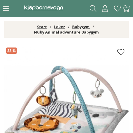
Start
Leker
Babygym
Nuby Animal adventure Babygym
Nuby Animal adventure Babygym
33