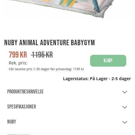
Nuby Animal adventure Babygym
799
kr
1195
kr
Kjøp
Rek. pris:
Vår laveste pris 1-30 dager før prisavslag:
1195 kr
Lagerstatus:
På Lager - 2-5 dager
PRODUKTBESKRIVELSE
SPESIFIKASJONER
NUBY