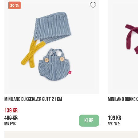
30
MINILAND DUKKEKLÆR GUTT 21 CM
MINILAND DUKKEK
139 kr
199 kr
199 kr
Kjøp
Rek. pris:
Rek. pris: