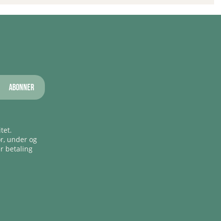
Abonner
tet.
ør, under og
er betaling