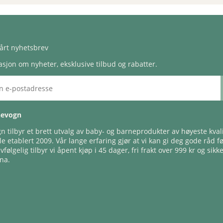
årt nyhetsbrev
sjon om nyheter, eksklusive tilbud og rabatter.
nevogn
 tilbyr et brett utvalg av baby- og barneprodukter av høyeste kvali
e etablert 2009. Vår lange erfaring gjør at vi kan gi deg gode råd f
lvfølgelig tilbyr vi åpent kjøp i 45 dager, fri frakt over 999 kr og sikk
na.