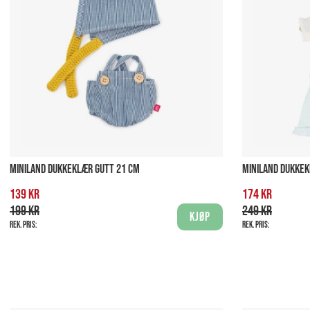
MINILAND DUKKEKLÆR GUTT 21 CM
MINILAND DUKKEK
139 kr
174 kr
199 kr
249 kr
Kjøp
Rek. pris:
Rek. pris: