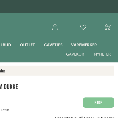
ILBUD
OUTLET
GAVETIPS
VAREMERKER
GAVEKORT
NYHETER
kke
CM Dukke
Kjøp
:
129 kr