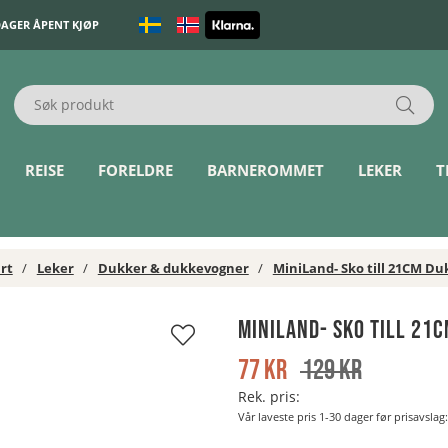
DAGER ÅPENT KJØP
REISE
FORELDRE
BARNEROMMET
LEKER
T
rt
Leker
Dukker & dukkevogner
MiniLand- Sko till 21CM Du
MiniLand- Sko till 21
77
kr
129
kr
Rek. pris:
Vår laveste pris 1-30 dager før prisavslag