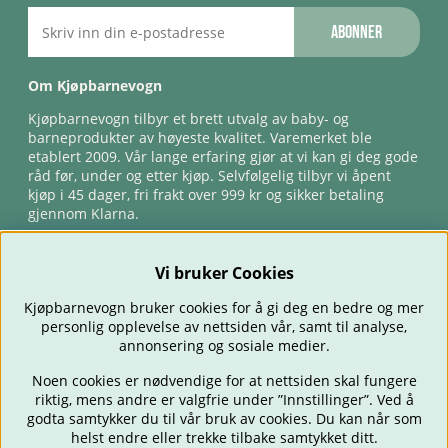
Abonner
Om Kjøpbarnevogn
Kjøpbarnevogn tilbyr et brett utvalg av baby- og
barneprodukter av høyeste kvalitet. Varemerket ble
etablert 2009. Vår lange erfaring gjør at vi kan gi deg gode
råd før, under og etter kjøp. Selvfølgelig tilbyr vi åpent
kjøp i 45 dager, fri frakt over 999 kr og sikker betaling
gjennom Klarna.
Vi bruker Cookies
Kjøpbarnevogn bruker cookies for å gi deg en bedre og mer
personlig opplevelse av nettsiden vår, samt til analyse,
annonsering og sosiale medier.
Noen cookies er nødvendige for at nettsiden skal fungere
riktig, mens andre er valgfrie under ”Innstillinger”. Ved å
BARNEVOGNER
BILSTOLER
BABY
SPISE & MATE
REISE
godta samtykker du til vår bruk av cookies. Du kan når som
FORELDRE
BARNEROMMET
LEKER
TILBUD
OUTLET
helst endre eller trekke tilbake samtykket ditt.