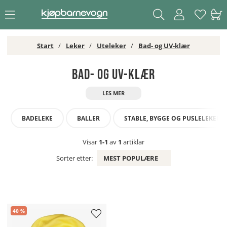
Start
Leker
Uteleker
Bad- og UV-klær
Bad- og UV-klær
BADELEKE
BALLER
STABLE, BYGGE OG PUSLELEKER
Visar
1-1
av
1
artiklar
Sorter etter:
MEST POPULÆRE
40