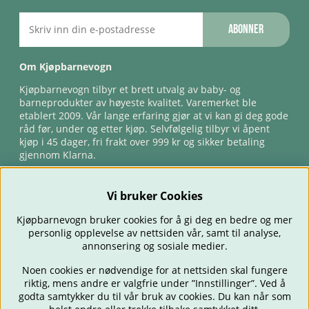
Abonner
Om Kjøpbarnevogn
Kjøpbarnevogn tilbyr et brett utvalg av baby- og
barneprodukter av høyeste kvalitet. Varemerket ble
etablert 2009. Vår lange erfaring gjør at vi kan gi deg gode
råd før, under og etter kjøp. Selvfølgelig tilbyr vi åpent
kjøp i 45 dager, fri frakt over 999 kr og sikker betaling
gjennom Klarna.
Vi bruker Cookies
Kjøpbarnevogn bruker cookies for å gi deg en bedre og mer
personlig opplevelse av nettsiden vår, samt til analyse,
annonsering og sosiale medier.
Noen cookies er nødvendige for at nettsiden skal fungere
riktig, mens andre er valgfrie under ”Innstillinger”. Ved å
BARNEVOGNER
BILSTOLER
BABY
SPISE & MATE
REISE
godta samtykker du til vår bruk av cookies. Du kan når som
FORELDRE
BARNEROMMET
LEKER
TILBUD
OUTLET