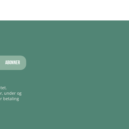
Abonner
tet.
ør, under og
er betaling