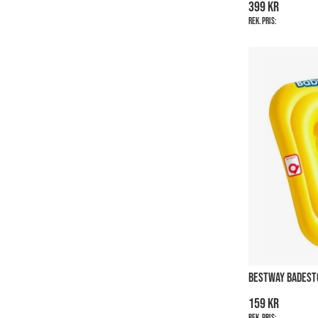
399 kr
Rek. pris:
BESTWAY BADESTO
159 kr
Rek. pris: