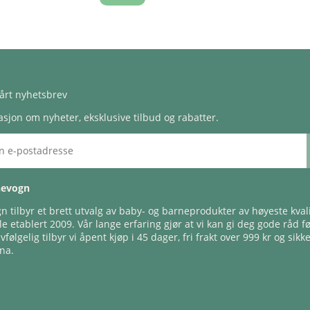
årt nyhetsbrev
sjon om nyheter, eksklusive tilbud og rabatter.
nevogn
 tilbyr et brett utvalg av baby- og barneprodukter av høyeste kvali
e etablert 2009. Vår lange erfaring gjør at vi kan gi deg gode råd f
lvfølgelig tilbyr vi åpent kjøp i 45 dager, fri frakt over 999 kr og sikk
na.