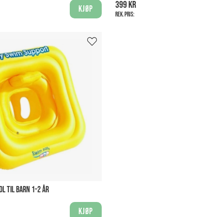
399 kr
Kjøp
Rek. pris:
L TIL BARN 1-2 ÅR
Kjøp