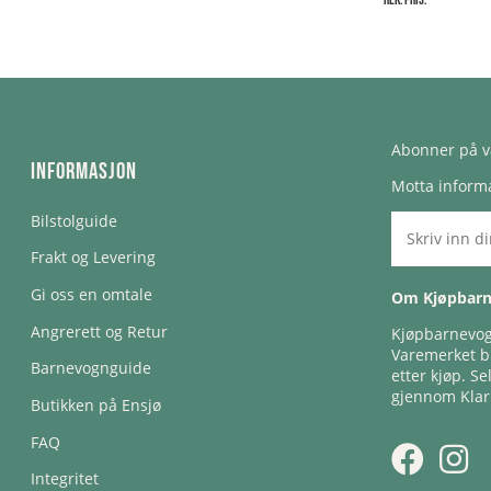
Abonner på v
Informasjon
Motta informa
Bilstolguide
Frakt og Levering
Gi oss en omtale
Om Kjøpbar
Angrerett og Retur
Kjøpbarnevogn
Varemerket bl
Barnevognguide
etter kjøp. Se
gjennom Klar
Butikken på Ensjø
FAQ
Integritet