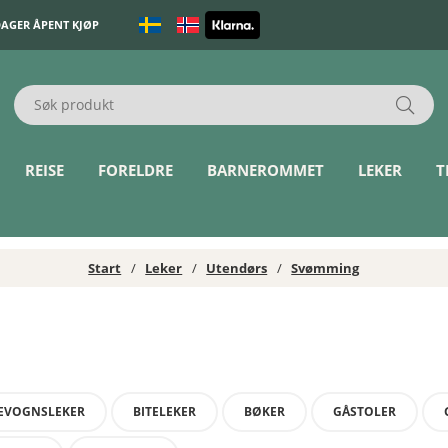
DAGER ÅPENT KJØP
REISE
FORELDRE
BARNEROMMET
LEKER
T
Start
Leker
Utendørs
Svømming
EVOGNSLEKER
BITELEKER
BØKER
GÅSTOLER