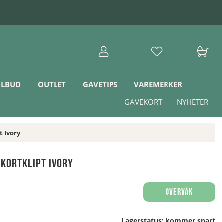
ILBUD
OUTLET
GAVETIPS
VAREMERKER
GAVEKORT
NYHETER
 Ivory
kortklipt Ivory
Overvåk
Lagerstatus:
kommer snart