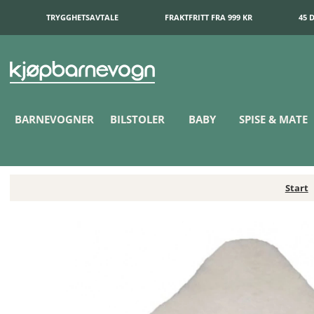
TRYGGHETSAVTALE
FRAKTFRITT FRA 999 KR
45 
BARNEVOGNER
BILSTOLER
BABY
SPISE & MATE
Start
BOZZ Lammeskinnsfell kortklipt Ivory