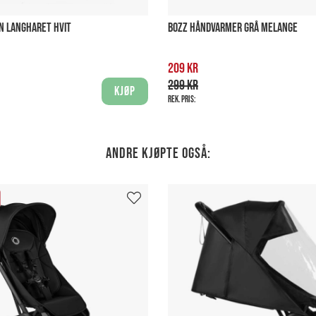
N LANGHARET HVIT
BOZZ HÅNDVARMER GRÅ MELANGE
209 kr
299 kr
Kjøp
Rek. pris:
Andre kjøpte også: