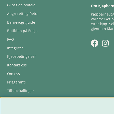
Gi oss en omtale
Om Kjøpbar
Angrerett og Retur
Kjøpbarnevogn
Varemerket bl
Barnevognguide
etter kjøp. Se
gjennom Klar
Butikken på Ensjø
FAQ
Integritet
Kjøpsbetingelser
Kontakt oss
Om oss
Prisgaranti
Tilbakekallinger
Trygghetsavtale