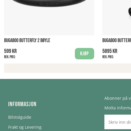
BUGABOO BUTTERFLY 2 BØYLE
BUGABOO BUTTERF
599 kr
5895 kr
Kjøp
Rek. pris:
Rek. pris:
Abonner på v
Informasjon
Motta informa
Bilstolguide
Frakt og Levering