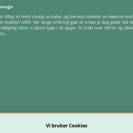
nevogn
 tilbyr et brett utvalg av baby- og barneprodukter av høyeste kvali
e etablert 2009. Vår lange erfaring gjør at vi kan gi deg gode råd f
lvfølgelig tilbyr vi åpent kjøp i 45 dager, fri frakt over 999 kr og sikk
na.
Vi bruker Cookies