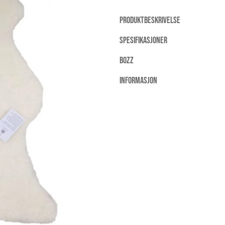
PRODUKTBESKRIVELSE
SPESIFIKASJONER
BOZZ
INFORMASJON