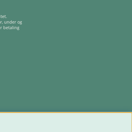
tet.
ør, under og
er betaling