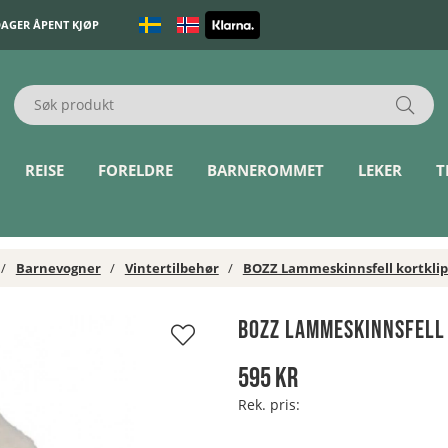
DAGER ÅPENT KJØP
REISE
FORELDRE
BARNEROMMET
LEKER
T
Barnevogner
Vintertilbehør
BOZZ Lammeskinnsfell kortklipt
BOZZ Lammeskinnsfell 
595
kr
Rek. pris: