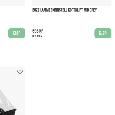
BOZZ LAMMESKINNSFELL KORTKLIPT MID GREY
695 kr
Kjøp
Kjøp
Rek. pris: