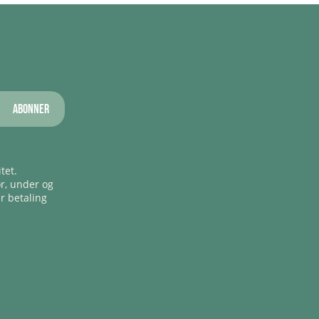
Abonner
tet.
ør, under og
er betaling