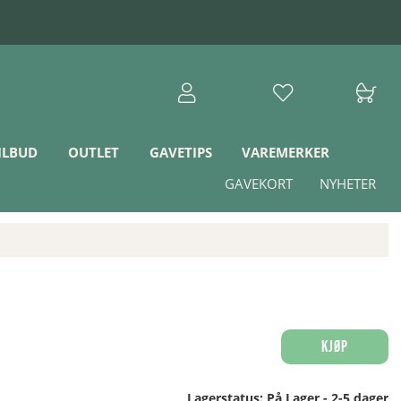
ILBUD
OUTLET
GAVETIPS
VAREMERKER
GAVEKORT
NYHETER
Kjøp
Lagerstatus:
På Lager - 2-5 dager