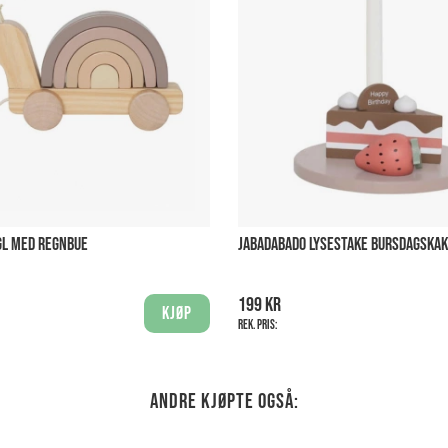
GL MED REGNBUE
JABADABADO LYSESTAKE BURSDAGSKA
199 kr
Kjøp
Rek. pris:
Andre kjøpte også: