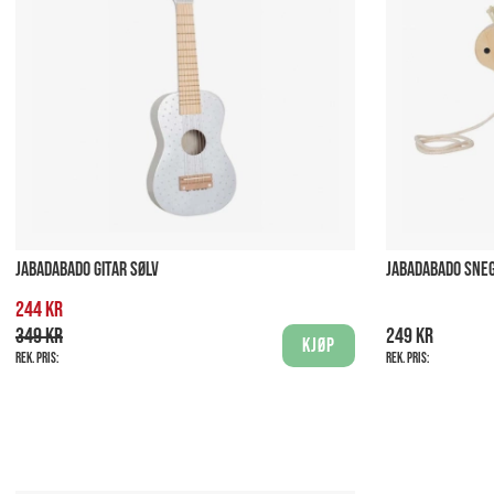
JABADABADO GITAR SØLV
JABADABADO SNE
244 kr
349 kr
249 kr
Kjøp
Rek. pris:
Rek. pris: