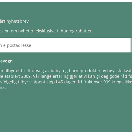
årt nyhetsbrev
sjon om nyheter, eksklusive tilbud og rabatter.
nevogn
 tilbyr et brett utvalg av baby- og barneprodukter av høyeste kvali
e etablert 2009. Vår lange erfaring gjør at vi kan gi deg gode råd f
lvfølgelig tilbyr vi åpent kjøp i 45 dager, fri frakt over 999 kr og sikk
na.