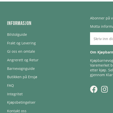
Abonner på v
Informasjon
Motta informa
Bilstolguide
Frakt og Levering
Gi oss en omtale
Om Kjøpbar
Angrerett og Retur
Kjøpbarnevogn
Varemerket bl
Barnevognguide
etter kjøp. Se
gjennom Klar
Butikken på Ensjø
FAQ
Integritet
Kjøpsbetingelser
Kontakt oss