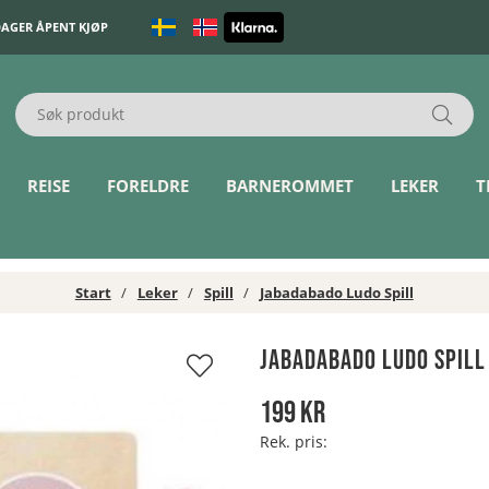
DAGER ÅPENT KJØP
REISE
FORELDRE
BARNEROMMET
LEKER
T
Start
Leker
Spill
Jabadabado Ludo Spill
Jabadabado Ludo Spill
199
kr
Rek. pris: