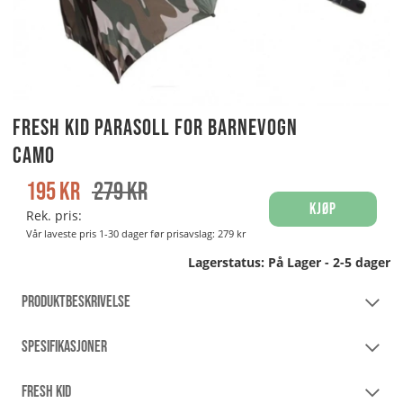
Fresh Kid Parasoll for barnevogn
Camo
195
kr
279
kr
Kjøp
Rek. pris:
Vår laveste pris 1-30 dager før prisavslag:
279 kr
Lagerstatus:
På Lager - 2-5 dager
PRODUKTBESKRIVELSE
SPESIFIKASJONER
FRESH KID