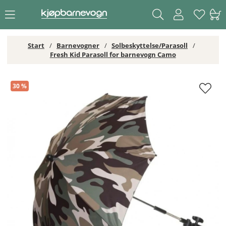
Start
Barnevogner
Solbeskyttelse/Parasoll
Fresh Kid Parasoll for barnevogn Camo
Fresh Kid Parasoll for barnevogn Camo
30