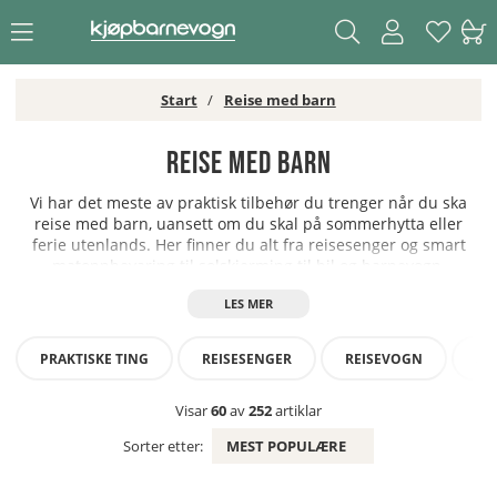
Start
Reise med barn
Reise med barn
Vi har det meste av praktisk tilbehør du trenger når du ska
reise med barn, uansett om du skal på sommerhytta eller
ferie utenlands. Her finner du alt fra reisesenger og smart
matoppbevaring til solskjerming til bil og barnevogn.
PRAKTISKE TING
REISESENGER
REISEVOGN
SO
Visar
60
av
252
artiklar
Sorter etter:
MEST POPULÆRE