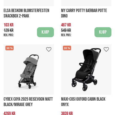
ELSA BESKOW BLOMSTERFESTEN
MY CARRY POTTY BÆRBAR POTTE
SNACKBOX 2-PAKK
DINO
103 kr
467 kr
129 kr
549 kr
Kjøp
Kjøp
Rek. pris:
Rek. pris:
30
20
CYBEX COYA 2025 REISEVOGN MATT
MAXI-COSI OXFORD CABIN BLACK
BLACK/MIRAGE GREY
ONYX
4269 kr
3839 kr