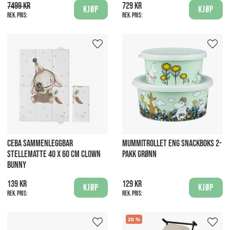
7499 kr
729 kr
Kjøp
Kjøp
Rek. pris:
Rek. pris:
CEBA SAMMENLEGGBAR
MUMMITROLLET ENG SNACKBOKS 2-
STELLEMATTE 40 X 60 CM CLOWN
PAKK GRØNN
BUNNY
139 kr
129 kr
Kjøp
Kjøp
Rek. pris:
Rek. pris:
20