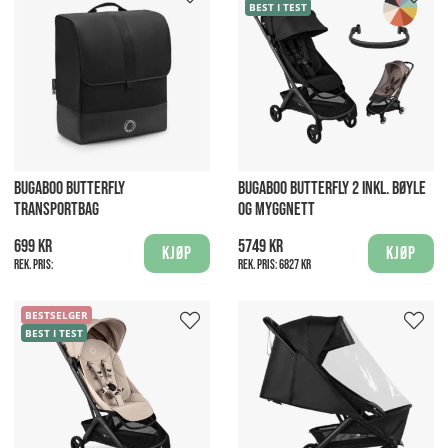
BEST I TEST
BUGABOO BUTTERFLY
BUGABOO BUTTERFLY 2 INKL. BØYLE
TRANSPORTBAG
OG MYGGNETT
699 kr
5749 kr
Kjøp
Kjøp
Rek. pris:
Rek. pris:
6827 kr
BESTSELGER
BEST I TEST