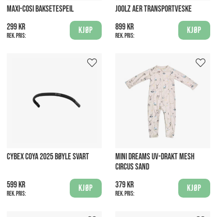
MAXI-COSI BAKSETESPEIL
JOOLZ AER TRANSPORTVESKE
299 kr
899 kr
Kjøp
Kjøp
Rek. pris:
Rek. pris:
CYBEX COYA 2025 BØYLE SVART
MINI DREAMS UV-DRAKT MESH
CIRCUS SAND
599 kr
379 kr
Kjøp
Kjøp
Rek. pris:
Rek. pris: