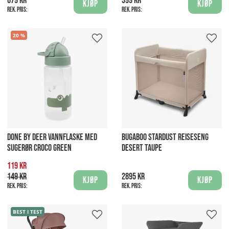
679 kr
399 kr
Kjøp
Kjøp
Rek. pris:
Rek. pris:
20
DONE BY DEER VANNFLASKE MED
BUGABOO STARDUST REISESENG
SUGERØR CROCO GREEN
DESERT TAUPE
119 kr
149 kr
2895 kr
Kjøp
Kjøp
Rek. pris:
Rek. pris:
BEST I TEST