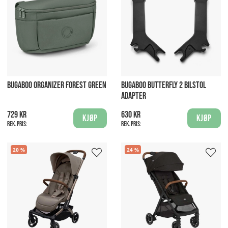
BUGABOO ORGANIZER FOREST GREEN
BUGABOO BUTTERFLY 2 BILSTOL
ADAPTER
729 kr
630 kr
Kjøp
Kjøp
Rek. pris:
Rek. pris:
20
24