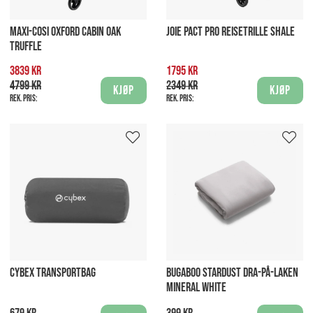
MAXI-COSI OXFORD CABIN OAK
JOIE PACT PRO REISETRILLE SHALE
TRUFFLE
3839 kr
1795 kr
4799 kr
2349 kr
Kjøp
Kjøp
Rek. pris:
Rek. pris:
CYBEX TRANSPORTBAG
BUGABOO STARDUST DRA-PÅ-LAKEN
MINERAL WHITE