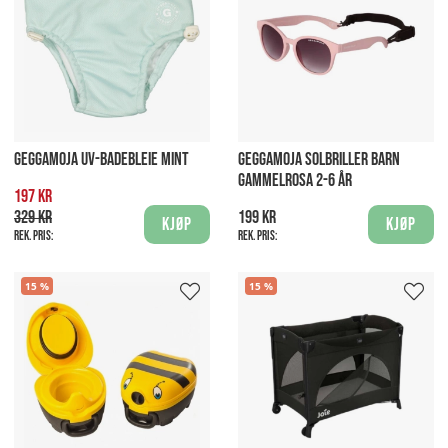
GEGGAMOJA UV-BADEBLEIE MINT
GEGGAMOJA SOLBRILLER BARN
GAMMELROSA 2-6 ÅR
197 kr
329 kr
199 kr
Kjøp
Kjøp
Rek. pris:
Rek. pris:
15
15