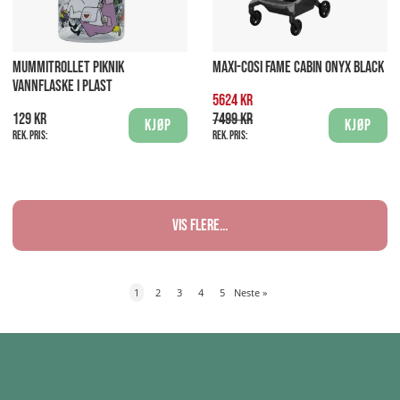
MUMMITROLLET PIKNIK
MAXI-COSI FAME CABIN ONYX BLACK
VANNFLASKE I PLAST
5624 kr
129 kr
7499 kr
Kjøp
Kjøp
Rek. pris:
Rek. pris:
Vis flere...
1
2
3
4
5
Neste
»