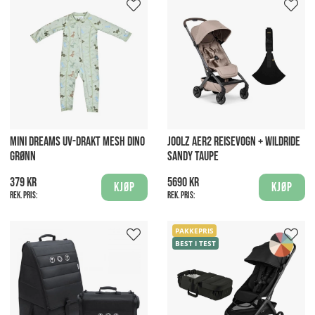
MINI DREAMS UV-DRAKT MESH DINO
JOOLZ AER2 REISEVOGN + WILDRIDE
GRØNN
SANDY TAUPE
379 kr
5690 kr
Kjøp
Kjøp
Rek. pris:
Rek. pris:
PAKKEPRIS
BEST I TEST