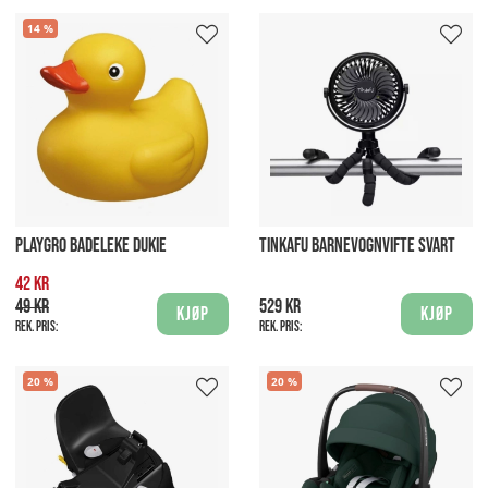
14
PLAYGRO BADELEKE DUKIE
TINKAFU BARNEVOGNVIFTE SVART
42 kr
49 kr
529 kr
Kjøp
Kjøp
Rek. pris:
Rek. pris:
20
20