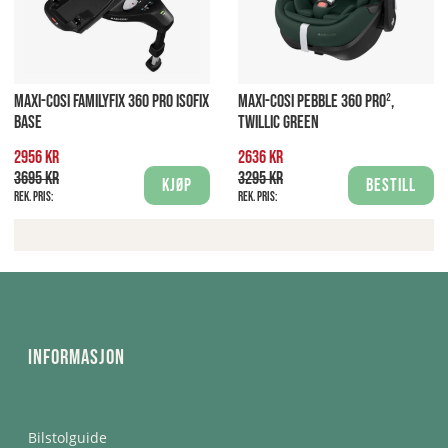
MAXI-COSI FAMILYFIX 360 PRO ISOFIX
MAXI-COSI PEBBLE 360 PRO²,
BASE
TWILLIC GREEN
2956 kr
2636 kr
3695 kr
3295 kr
Kjøp
Bestill
Rek. pris:
Rek. pris:
Informasjon
Bilstolguide