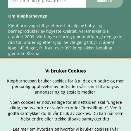
Abonner
Om Kjøpbarnevogn
Kjøpbarnevogn tilbyr et brett utvalg av baby- og
barneprodukter av høyeste kvalitet. Varemerket ble
etablert 2009. Vår lange erfaring gjør at vi kan gi deg gode
råd før, under og etter kjøp. Selvfølgelig tilbyr vi åpent
kjøp i 45 dager, fri frakt over 999 kr og sikker betaling
gjennom Klarna.
Vi bruker Cookies
Kjøpbarnevogn bruker cookies for å gi deg en bedre og mer
personlig opplevelse av nettsiden vår, samt til analyse,
annonsering og sosiale medier.
Noen cookies er nødvendige for at nettsiden skal fungere
riktig, mens andre er valgfrie under ”Innstillinger”. Ved å
BARNEVOGNER
BILSTOLER
BABY
SPISE & MATE
REISE
godta samtykker du til vår bruk av cookies. Du kan når som
FORELDRE
BARNEROMMET
LEKER
TILBUD
OUTLET
helst endre eller trekke tilbake samtykket ditt.
GAVETIPS
Les mer om hvordan og hvorfor vi bruker cookies i vår