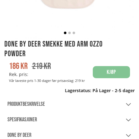
Done By Deer Smekke med arm Ozzo
Powder
186
kr
219
kr
Kjøp
Rek. pris:
Vår laveste pris 1-30 dager før prisavslag:
219 kr
Lagerstatus:
På Lager - 2-5 dager
PRODUKTBESKRIVELSE
SPESIFIKASJONER
DONE BY DEER