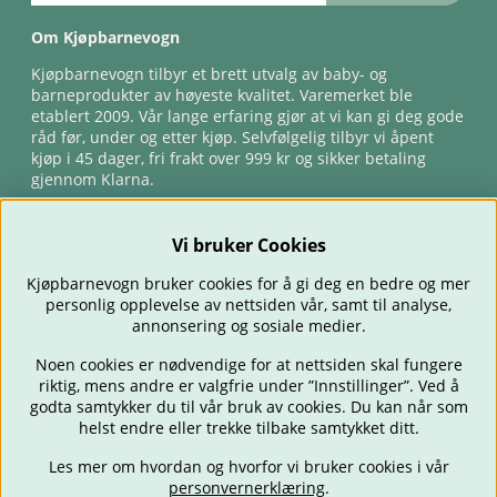
Om Kjøpbarnevogn
Kjøpbarnevogn tilbyr et brett utvalg av baby- og
barneprodukter av høyeste kvalitet. Varemerket ble
etablert 2009. Vår lange erfaring gjør at vi kan gi deg gode
råd før, under og etter kjøp. Selvfølgelig tilbyr vi åpent
kjøp i 45 dager, fri frakt over 999 kr og sikker betaling
gjennom Klarna.
Vi bruker Cookies
Kjøpbarnevogn bruker cookies for å gi deg en bedre og mer
personlig opplevelse av nettsiden vår, samt til analyse,
annonsering og sosiale medier.
Noen cookies er nødvendige for at nettsiden skal fungere
riktig, mens andre er valgfrie under ”Innstillinger”. Ved å
BARNEVOGNER
BILSTOLER
BABY
SPISE & MATE
REISE
godta samtykker du til vår bruk av cookies. Du kan når som
FORELDRE
BARNEROMMET
LEKER
TILBUD
OUTLET
helst endre eller trekke tilbake samtykket ditt.
GAVETIPS
Les mer om hvordan og hvorfor vi bruker cookies i vår
personvernerklæring
.