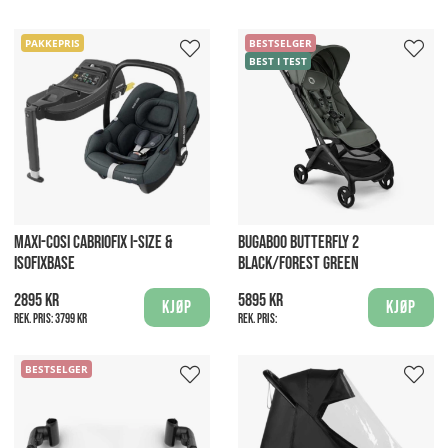
PAKKEPRIS
BESTSELGER
BEST I TEST
MAXI-COSI CABRIOFIX I-SIZE &
BUGABOO BUTTERFLY 2
ISOFIXBASE
BLACK/FOREST GREEN
2895 kr
5895 kr
Kjøp
Kjøp
Rek. pris:
3799 kr
Rek. pris:
BESTSELGER