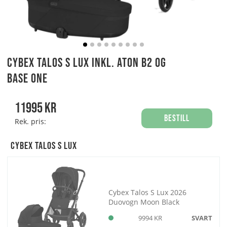
Cybex Talos S Lux Inkl. Aton B2 og
Base One
11995
kr
Bestill
Rek. pris:
Cybex Talos S Lux
Cybex Talos S Lux 2026
Duovogn Moon Black
9994 KR
SVART