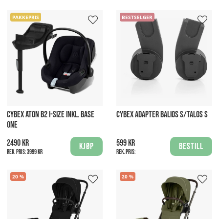
PAKKEPRIS
BESTSELGER
CYBEX ATON B2 I-SIZE INKL. BASE
CYBEX ADAPTER BALIOS S/TALOS S
ONE
2490 kr
599 kr
Kjøp
Bestill
Rek. pris:
3999 kr
Rek. pris:
20
20