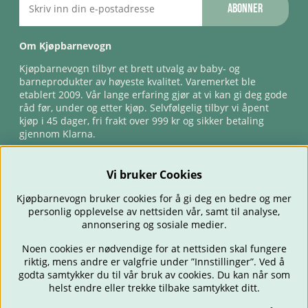
Abonner
Om Kjøpbarnevogn
Kjøpbarnevogn tilbyr et brett utvalg av baby- og
barneprodukter av høyeste kvalitet. Varemerket ble
etablert 2009. Vår lange erfaring gjør at vi kan gi deg gode
råd før, under og etter kjøp. Selvfølgelig tilbyr vi åpent
kjøp i 45 dager, fri frakt over 999 kr og sikker betaling
gjennom Klarna.
Vi bruker Cookies
Kjøpbarnevogn bruker cookies for å gi deg en bedre og mer
personlig opplevelse av nettsiden vår, samt til analyse,
annonsering og sosiale medier.
Noen cookies er nødvendige for at nettsiden skal fungere
riktig, mens andre er valgfrie under ”Innstillinger”. Ved å
BARNEVOGNER
BILSTOLER
BABY
SPISE & MATE
REISE
godta samtykker du til vår bruk av cookies. Du kan når som
FORELDRE
BARNEROMMET
LEKER
TILBUD
OUTLET
helst endre eller trekke tilbake samtykket ditt.
GAVETIPS