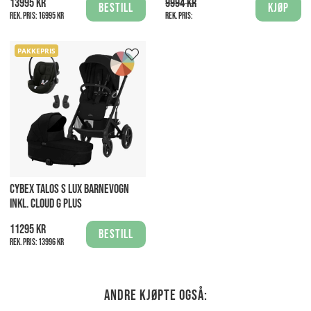
13995 kr
9994 kr
Bestill
Kjøp
Rek. pris:
16995 kr
Rek. pris:
PAKKEPRIS
CYBEX TALOS S LUX BARNEVOGN
INKL. CLOUD G PLUS
11295 kr
Bestill
Rek. pris:
13996 kr
Andre kjøpte også: