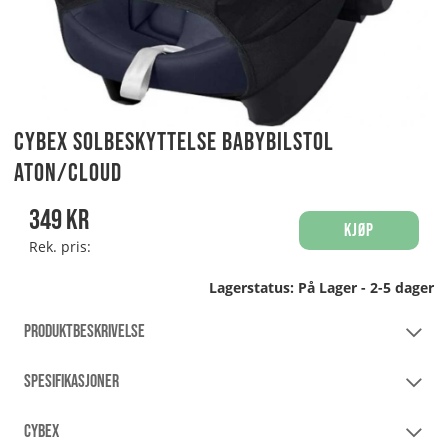
Cybex Solbeskyttelse babybilstol
Aton/Cloud
349
kr
Kjøp
Rek. pris:
Lagerstatus:
På Lager - 2-5 dager
PRODUKTBESKRIVELSE
SPESIFIKASJONER
CYBEX