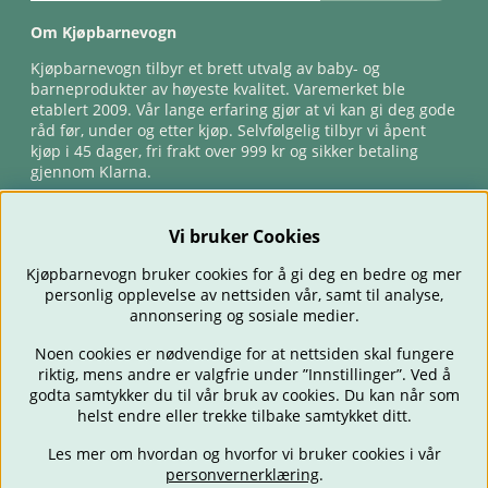
Om Kjøpbarnevogn
Kjøpbarnevogn tilbyr et brett utvalg av baby- og
barneprodukter av høyeste kvalitet. Varemerket ble
etablert 2009. Vår lange erfaring gjør at vi kan gi deg gode
råd før, under og etter kjøp. Selvfølgelig tilbyr vi åpent
kjøp i 45 dager, fri frakt over 999 kr og sikker betaling
gjennom Klarna.
Vi bruker Cookies
Kjøpbarnevogn bruker cookies for å gi deg en bedre og mer
personlig opplevelse av nettsiden vår, samt til analyse,
annonsering og sosiale medier.
Noen cookies er nødvendige for at nettsiden skal fungere
riktig, mens andre er valgfrie under ”Innstillinger”. Ved å
BARNEVOGNER
BILSTOLER
BABY
SPISE & MATE
REISE
godta samtykker du til vår bruk av cookies. Du kan når som
FORELDRE
BARNEROMMET
LEKER
TILBUD
OUTLET
helst endre eller trekke tilbake samtykket ditt.
GAVETIPS
Les mer om hvordan og hvorfor vi bruker cookies i vår
personvernerklæring
.