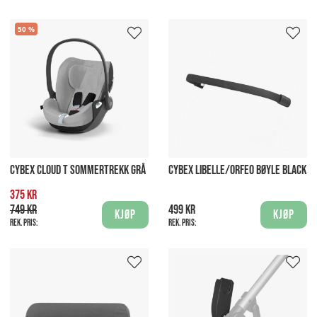
50
CYBEX CLOUD T SOMMERTREKK GRÅ
CYBEX LIBELLE/ORFEO BØYLE BLACK
375 kr
749 kr
499 kr
Kjøp
Kjøp
Rek. pris:
Rek. pris: