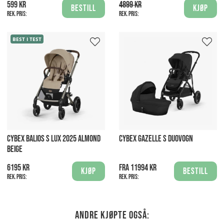
599 kr
4899 kr
Bestill
Kjøp
Rek. pris:
Rek. pris:
BEST I TEST
CYBEX BALIOS S LUX 2025 ALMOND
CYBEX GAZELLE S DUOVOGN
BEIGE
6195 kr
Fra 11994 kr
Kjøp
Bestill
Rek. pris:
Rek. pris:
Andre kjøpte også: