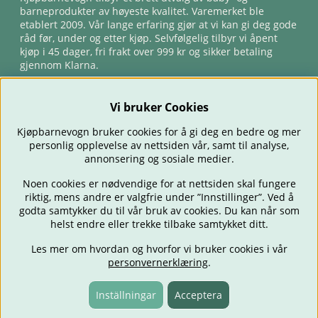
barneprodukter av høyeste kvalitet. Varemerket ble
etablert 2009. Vår lange erfaring gjør at vi kan gi deg gode
råd før, under og etter kjøp. Selvfølgelig tilbyr vi åpent
kjøp i 45 dager, fri frakt over 999 kr og sikker betaling
gjennom Klarna.
Vi bruker Cookies
Kjøpbarnevogn bruker cookies for å gi deg en bedre og mer
personlig opplevelse av nettsiden vår, samt til analyse,
annonsering og sosiale medier.
Noen cookies er nødvendige for at nettsiden skal fungere
riktig, mens andre er valgfrie under ”Innstillinger”. Ved å
BARNEVOGNER
BILSTOLER
BABY
SPISE & MATE
REISE
godta samtykker du til vår bruk av cookies. Du kan når som
FORELDRE
BARNEROMMET
LEKER
TILBUD
OUTLET
helst endre eller trekke tilbake samtykket ditt.
GAVETIPS
Les mer om hvordan og hvorfor vi bruker cookies i vår
personvernerklæring
.
Inställningar
Acceptera
Fraktfritt fra 999 kr