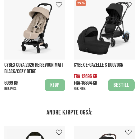
25
CYBEX COYA 2026 REISEVOGN MATT
CYBEX E-GAZELLE S DUOVOGN
BLACK/COZY BEIGE
Fra 12696 kr
6099 kr
Fra 16894 kr
Kjøp
Bestill
Rek. pris:
Rek. pris:
Andre kjøpte også: