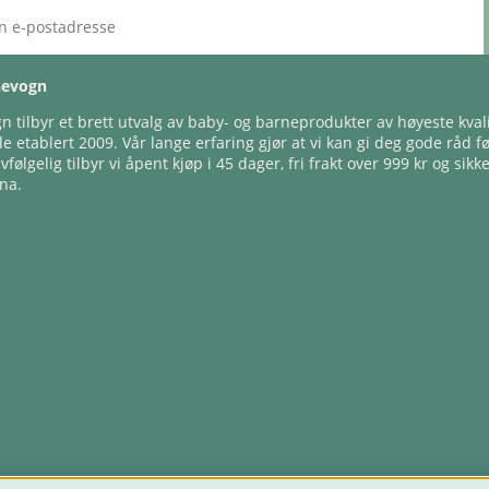
nevogn
 tilbyr et brett utvalg av baby- og barneprodukter av høyeste kvali
e etablert 2009. Vår lange erfaring gjør at vi kan gi deg gode råd f
lvfølgelig tilbyr vi åpent kjøp i 45 dager, fri frakt over 999 kr og sikk
na.