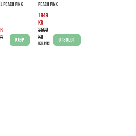
EL PEACH PINK
PEACH PINK
1949
kr
kr
2599
kr
kr
Kjøp
Utsolgt
Rek. pris: