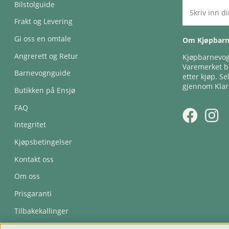
Bilstolguide
Frakt og Levering
Gi oss en omtale
Om Kjøpbar
Angrerett og Retur
Kjøpbarnevogn
Varemerket bl
Barnevognguide
etter kjøp. Se
gjennom Klar
Butikken på Ensjø
FAQ
Integritet
Kjøpsbetingelser
Kontakt oss
Om oss
Prisgaranti
Tilbakekallinger
Trygghetsavtale