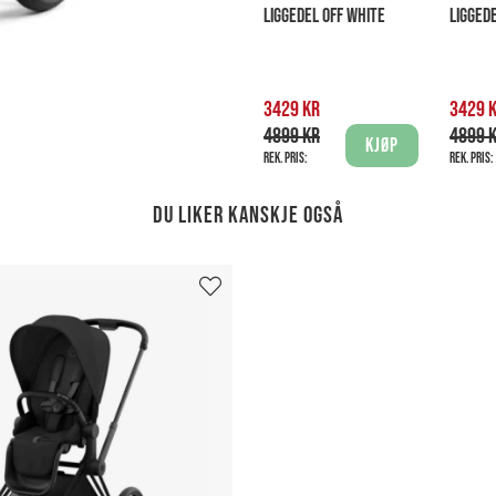
LIGGEDEL OFF WHITE
LIGGED
3429 kr
3429 
4899 kr
4899 
Kjøp
Rek. pris:
Rek. pris:
Du liker kanskje også