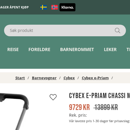
DAGER ÅPENT KJØP
REISE
FORELDRE
BARNEROMMET
LEKER
T
Start
Barnevogner
Cybex
Cybex e-Priam
Cybex e-Priam Chassi 
9729
kr
13899
kr
Rek. pris:
Vår laveste pris 1-30 dager før prisavslag