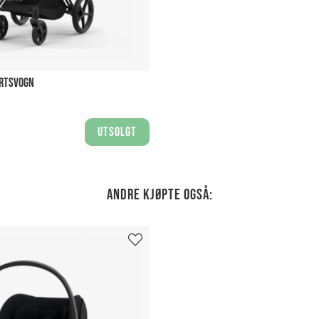
ORTSVOGN
Utsolgt
Andre kjøpte også: