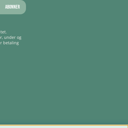
Abonner
tet.
ør, under og
er betaling