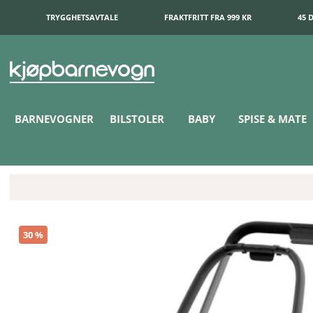
TRYGGHETSAVTALE
FRAKTFRITT FRA 999 KR
45 
BARNEVOGNER
BILSTOLER
BABY
SPISE & MATE
Cybex e-Priam Chassi Matte Black
30