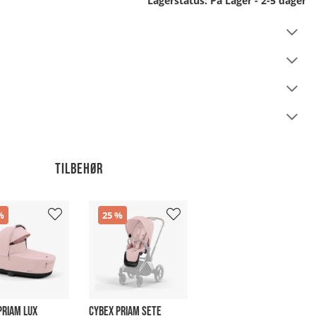
Lagerstatus:
På Lager - 2-5 dager
Tilbehør
25
PRIAM LUX
CYBEX PRIAM SETE