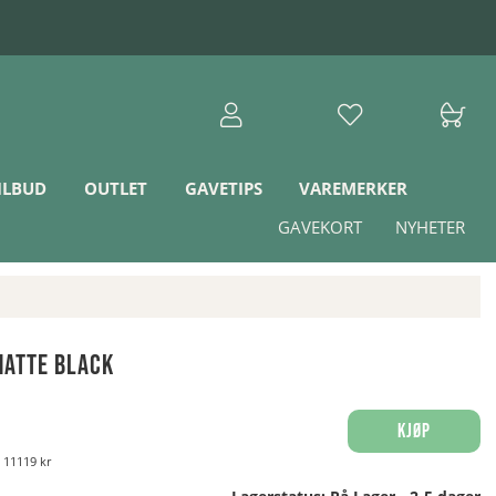
ILBUD
OUTLET
GAVETIPS
VAREMERKER
GAVEKORT
NYHETER
Matte Black
Kjøp
:
11119 kr