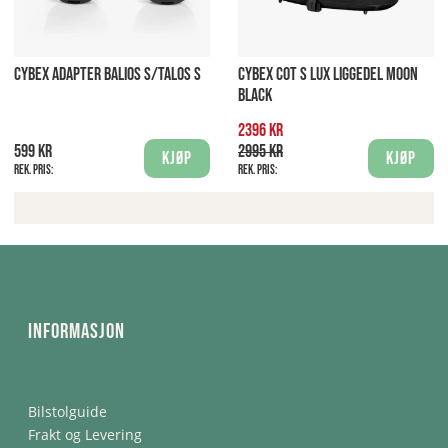
CYBEX ADAPTER BALIOS S/TALOS S
CYBEX COT S LUX LIGGEDEL MOON
BLACK
2396 kr
599 kr
2995 kr
Kjøp
Kjøp
Rek. pris:
Rek. pris:
Informasjon
Bilstolguide
Frakt og Levering