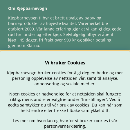
Om Kjøpbarnevogn
Kjøpbarnevogn tilbyr et brett utvalg av baby- og
barneprodukter av høyeste kvalitet. Varemerket ble
etablert 2009. Vår lange erfaring gjør at vi kan gi deg gode
råd før, under og etter kjøp. Selvfølgelig tilbyr vi åpent
kjøp i 45 dager, fri frakt over 999 kr og sikker betaling
gjennom Klarna.
Vi bruker Cookies
Kjøpbarnevogn bruker cookies for å gi deg en bedre og mer
personlig opplevelse av nettsiden vår, samt til analyse,
annonsering og sosiale medier.
Noen cookies er nødvendige for at nettsiden skal fungere
riktig, mens andre er valgfrie under ”Innstillinger”. Ved å
BARNEVOGNER
BILSTOLER
BABY
SPISE & MATE
REISE
godta samtykker du til vår bruk av cookies. Du kan når som
FORELDRE
BARNEROMMET
LEKER
TILBUD
OUTLET
helst endre eller trekke tilbake samtykket ditt.
GAVETIPS
Les mer om hvordan og hvorfor vi bruker cookies i vår
personvernerklæring
.