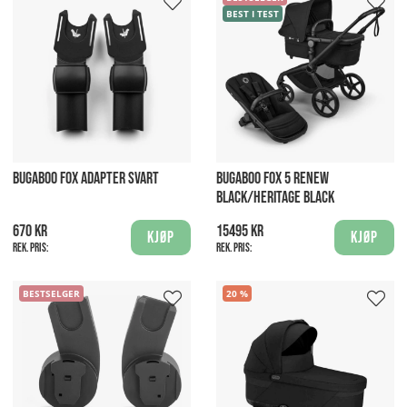
BEST I TEST
BUGABOO FOX ADAPTER SVART
BUGABOO FOX 5 RENEW
BLACK/HERITAGE BLACK
670 kr
15495 kr
Kjøp
Kjøp
Rek. pris:
Rek. pris:
BESTSELGER
20