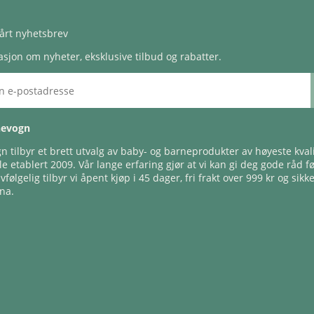
årt nyhetsbrev
sjon om nyheter, eksklusive tilbud og rabatter.
nevogn
 tilbyr et brett utvalg av baby- og barneprodukter av høyeste kvali
e etablert 2009. Vår lange erfaring gjør at vi kan gi deg gode råd f
lvfølgelig tilbyr vi åpent kjøp i 45 dager, fri frakt over 999 kr og sikk
na.