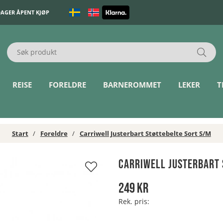
DAGER ÅPENT KJØP
REISE
FORELDRE
BARNEROMMET
LEKER
T
Start
Foreldre
Carriwell Justerbart Støttebelte Sort S/M
Carriwell Justerbart 
249
kr
Rek. pris: