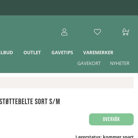
ILBUD
OUTLET
GAVETIPS
VAREMERKER
GAVEKORT
NYHETER
Støttebelte Sort S/M
Overvåk
Lagerstatus:
kommer snart