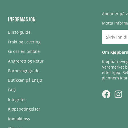
Abonner på v
Informasjon
Motta informa
Bilstolguide
Frakt og Levering
Gi oss en omtale
Om Kjøpbar
Angrerett og Retur
Kjøpbarnevogn
Varemerket bl
Barnevognguide
etter kjøp. Se
gjennom Klar
Butikken på Ensjø
FAQ
Integritet
Kjøpsbetingelser
Kontakt oss