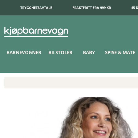
TRYGGHETSAVTALE
FRAKTFRITT FRA 999 KR
45 
BARNEVOGNER
BILSTOLER
BABY
SPISE & MATE
Carriwell Justerbart Støttebelte Sort S/M