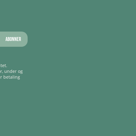
Abonner
tet.
ør, under og
er betaling