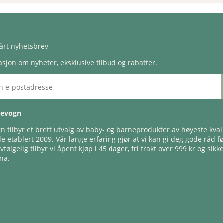
årt nyhetsbrev
sjon om nyheter, eksklusive tilbud og rabatter.
nevogn
 tilbyr et brett utvalg av baby- og barneprodukter av høyeste kvali
e etablert 2009. Vår lange erfaring gjør at vi kan gi deg gode råd f
lvfølgelig tilbyr vi åpent kjøp i 45 dager, fri frakt over 999 kr og sikk
na.