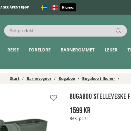
DAGER ÅPENT KJØP
REISE
FORELDRE
BARNEROMMET
LEKER
T
Start
Barnevogner
Bugaboo
Bugaboo tilbehør
Bugaboo Stelleveske F
1599
kr
Rek. pris: