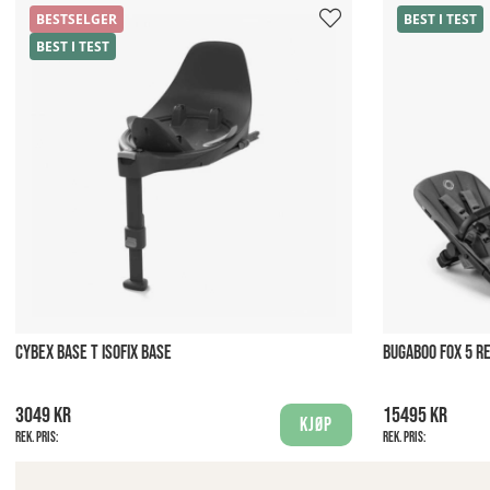
BESTSELGER
BEST I TEST
BEST I TEST
CYBEX BASE T ISOFIX BASE
BUGABOO FOX 5 
3049 kr
15495 kr
Kjøp
Rek. pris:
Rek. pris: