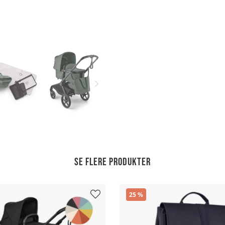
Se flere produkter
25