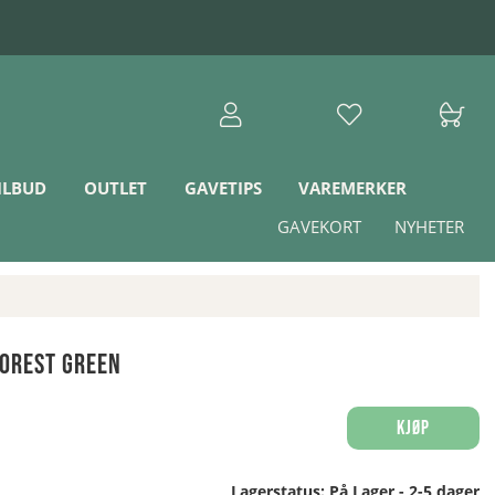
ILBUD
OUTLET
GAVETIPS
VAREMERKER
GAVEKORT
NYHETER
orest Green
Kjøp
Lagerstatus:
På Lager - 2-5 dager