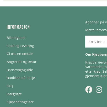
Abonner på v
Informasjon
Motta informa
Bilstolguide
Frakt og Levering
Gi oss en omtale
Om Kjøpbar
Angrerett og Retur
Kjøpbarnevogn
Varemerket bl
Barnevognguide
etter kjøp. Se
gjennom Klar
Butikken på Ensjø
FAQ
Integritet
Kjøpsbetingelser