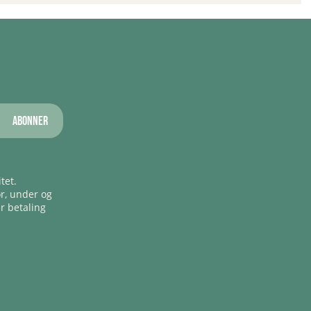
Abonner
tet.
ør, under og
er betaling