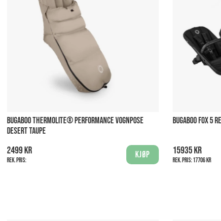
BUGABOO THERMOLITE® PERFORMANCE VOGNPOSE
BUGABOO FOX 5 R
DESERT TAUPE
2499 kr
15935 kr
Kjøp
Rek. pris:
Rek. pris:
17706 kr